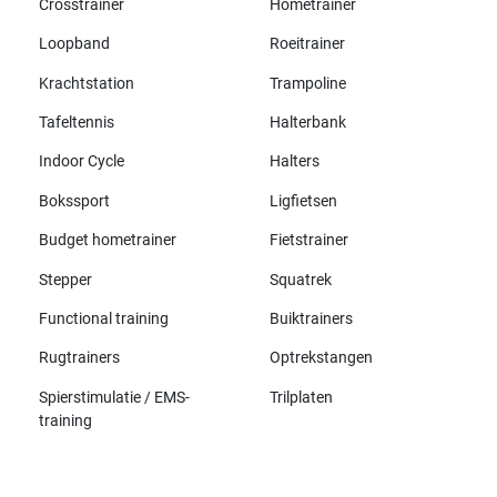
Crosstrainer
Hometrainer
Loopband
Roeitrainer
Krachtstation
Trampoline
Tafeltennis
Halterbank
Indoor Cycle
Halters
Bokssport
Ligfietsen
Budget hometrainer
Fietstrainer
Stepper
Squatrek
Functional training
Buiktrainers
Rugtrainers
Optrekstangen
Spierstimulatie / EMS-
Trilplaten
training
Alle merken