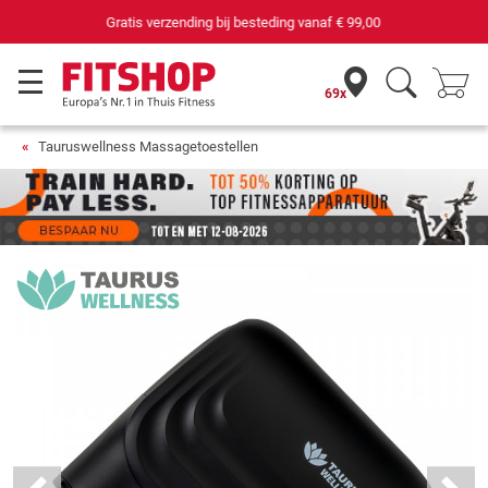
69 filialen met 75 eigen servicemonteurs
69x
Tauruswellness Massagetoestellen