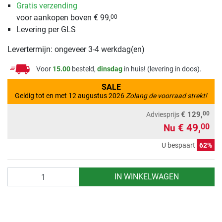
Gratis verzending
voor aankopen boven € 99,
00
Levering per GLS
Levertermijn: ongeveer 3-4 werkdag(en)
Voor
15.00
besteld,
dinsdag
in huis! (levering in doos).
SALE
Geldig tot en met 12 augustus 2026
Zolang de voorraad strekt!
00
€ 129,
Adviesprijs
€ 49,
00
Nu
U bespaart
62%
Aantal
IN WINKELWAGEN