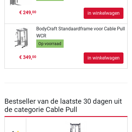
€ 249,
00
in winkelwagen
BodyCraft Standaardframe voor Cable Pull
WCR
Op voorraad
€ 349,
00
in winkelwagen
Bestseller van de laatste 30 dagen uit
de categorie Cable Pull