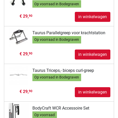
Op voorraad in Bodegraven
€ 29,
90
in winkelwagen
Taurus Parallelgreep voor krachtstation
Op voorraad in Bodegraven
€ 29,
90
in winkelwagen
Taurus Triceps,- biceps curl-greep
Op voorraad in Bodegraven
€ 29,
90
in winkelwagen
BodyCraft WCR Accessoire Set
Op voorraad