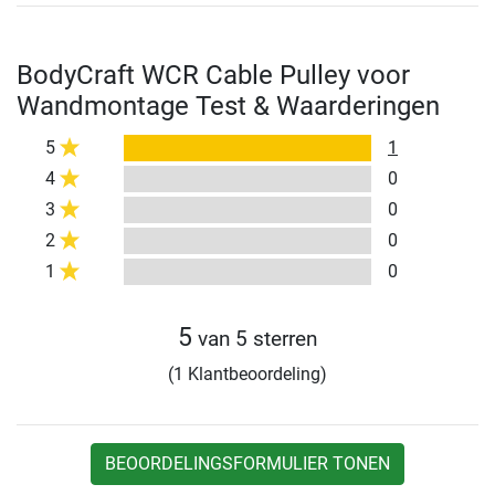
BodyCraft WCR Cable Pulley voor
Wandmontage Test & Waarderingen
5
1
4
0
3
0
2
0
1
0
5
van 5 sterren
(1 Klantbeoordeling)
BEOORDELINGSFORMULIER TONEN