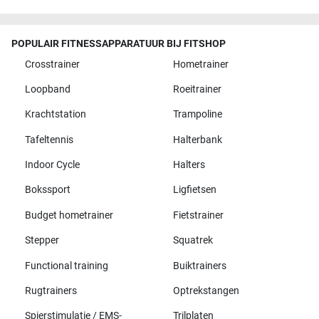
POPULAIR FITNESSAPPARATUUR BIJ FITSHOP
Crosstrainer
Hometrainer
Loopband
Roeitrainer
Krachtstation
Trampoline
Tafeltennis
Halterbank
Indoor Cycle
Halters
Bokssport
Ligfietsen
Budget hometrainer
Fietstrainer
Stepper
Squatrek
Functional training
Buiktrainers
Rugtrainers
Optrekstangen
Spierstimulatie / EMS-
Trilplaten