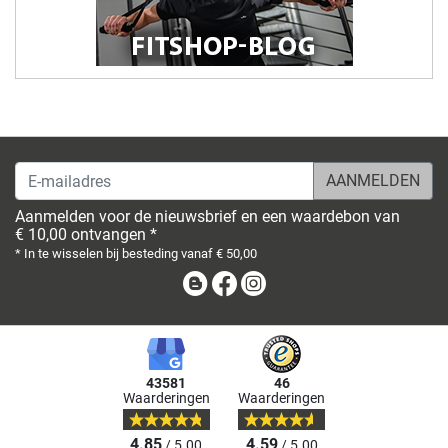
E-mailadres
Aanmelden voor de nieuwsbrief en een waardebon van
€ 10,00 ontvangen *
* In te wisselen bij besteding vanaf € 50,00
Blog
Facebook
Instagram
43581
46
Waarderingen
Waarderingen
4.85
4.59
/ 5.00
/ 5.00