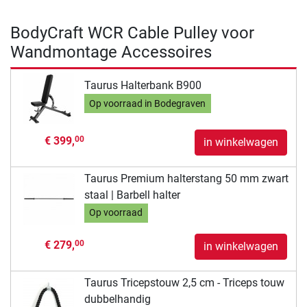
BodyCraft WCR Cable Pulley voor
Wandmontage Accessoires
Taurus Halterbank B900
Op voorraad in Bodegraven
€ 399,
00
in winkelwagen
Taurus Premium halterstang 50 mm zwart
staal | Barbell halter
Op voorraad
€ 279,
00
in winkelwagen
Taurus Tricepstouw 2,5 cm - Triceps touw
dubbelhandig