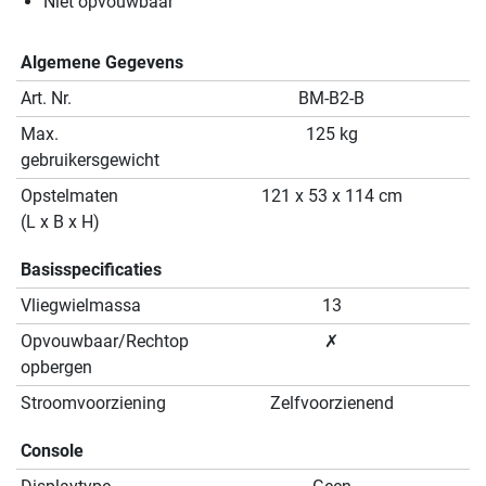
Niet opvouwbaar
Algemene Gegevens
Art. Nr.
BM-B2-B
Max.
125 kg
gebruikersgewicht
Opstelmaten
121 x 53 x 114 cm
(L x B x H)
Basisspecificaties
Vliegwielmassa
13
Opvouwbaar/Rechtop
✗
opbergen
Stroomvoorziening
Zelfvoorzienend
Console