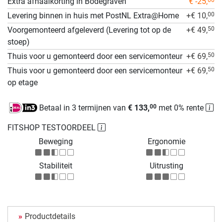
Extra afhaalkorting in Bodegraven
€ -25,
00
Levering binnen in huis met PostNL Extra@Home
+€ 10,
00
Voorgemonteerd afgeleverd (Levering tot op de
+€ 49,
50
stoep)
Thuis voor u gemonteerd door een servicemonteur
+€ 69,
50
Thuis voor u gemonteerd door een servicemonteur
+€ 69,
50
op etage
Betaal in 3 termijnen van
€ 133,
met 0% rente
00
FITSHOP TESTOORDEEL
Beweging
Ergonomie
Stabiliteit
Uitrusting
Productdetails