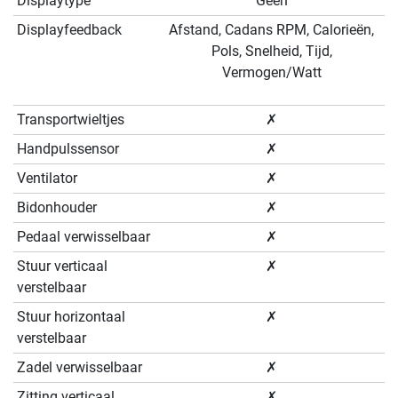
Displaytype
Geen
Displayfeedback
Afstand, Cadans RPM, Calorieën,
Pols, Snelheid, Tijd,
Vermogen/Watt
Transportwieltjes
✗
Handpulssensor
✗
Ventilator
✗
Bidonhouder
✗
Pedaal verwisselbaar
✗
Stuur verticaal
✗
verstelbaar
Stuur horizontaal
✗
verstelbaar
Zadel verwisselbaar
✗
Zitting verticaal
✗