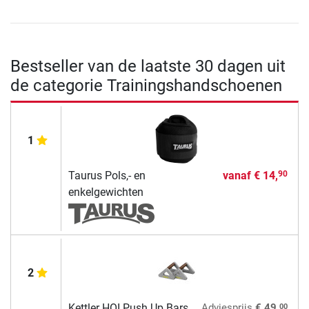
Bestseller van de laatste 30 dagen uit
de categorie Trainingshandschoenen
1
Taurus Pols,- en
vanaf
€ 14,
90
enkelgewichten
2
00
Kettler HOI Push Up Bars
Adviesprijs
€ 49,