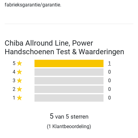
fabrieksgarantie/garantie.
Chiba Allround Line, Power
Handschoenen Test & Waarderingen
5
1
4
0
3
0
2
0
1
0
5
van 5 sterren
(1 Klantbeoordeling)