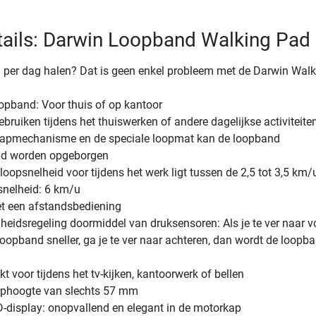
ails: Darwin Loopband Walking Pad
 per dag halen? Dat is geen enkel probleem met de Darwin Walk
pband: Voor thuis of op kantoor
ebruiken tijdens het thuiswerken of andere dagelijkse activiteite
klapmechanisme en de speciale loopmat kan de loopband
nd worden opgeborgen
oopsnelheid voor tijdens het werk ligt tussen de 2,5 tot 3,5 km/
nelheid: 6 km/u
t een afstandsbediening
elheidsregeling doormiddel van druksensoren: Als je te ver naar v
loopband sneller, ga je te ver naar achteren, dan wordt de loopb
ikt voor tijdens het tv-kijken, kantoorwerk of bellen
aphoogte van slechts 57 mm
-display: onopvallend en elegant in de motorkap