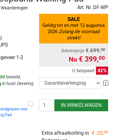
Art. Nr.
DF-WP
 Waarderingen
SALE
Geldig tot en met 12 augustus
2026
Zolang de voorraad
ng
strekt!
 UPS
€ 699,
00
Adviesprijs
ngeveer 1-2
€ 399,
00
Nu
U bespaart
42%
.00
besteld,
Garantieverle
g
in huis! (levering
.
Aantal
IN WINKELWAGEN
andgrepen voor
ng Pad
Extra afhaalkorting in
€ -25,
00