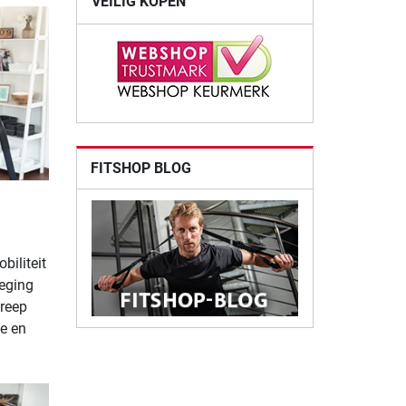
VEILIG KOPEN
FITSHOP BLOG
biliteit
eging
greep
ge en