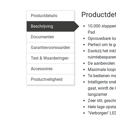
Productdet
Productdetails
10.000 stappen
Beschrijving
Pad
Documenten
Opvouwbare loo
Perfect om te g
Garantievoorwaarden
Dankzij het in
ruimtebespare
Test & Waarderingen
De aanbevolen l
Accessoires
Maximale loops
Te bedienen me
Productveiligheid
Intelligente sn
gaat, wordt de 
langzamer
Zeer stil, gesch
Hele lage opst
"Verborgen" LED