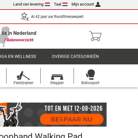
Land van levering
Taal
Mijn account
Al 42 jaar uw thuisfitnessexpert
6x in Nederland
Filialenoverzicht
OGA EN WELLNESS
OVERIGE CATEGORIEËN
Fietstrainer
Stepper
Bokssport
Loopband Walking Pad