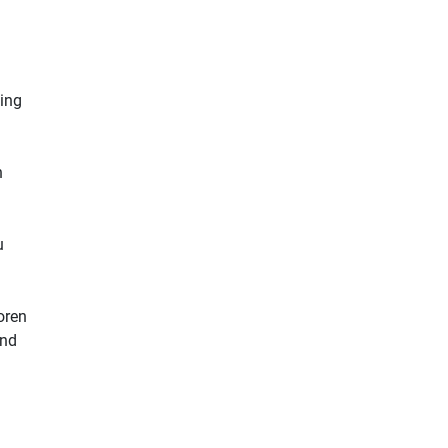
ing
n
u
oren
and