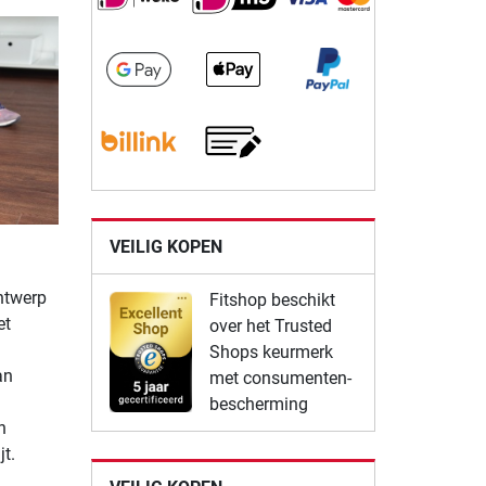
VEILIG KOPEN
ntwerp
Fitshop beschikt
et
over het Trusted
Shops keurmerk
an
met consumenten-
bescherming
n
t.