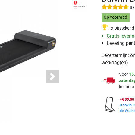
38
Op voorraad
1x Uitstekend
Gratis leveri
Levering per
Levertermijn: o
werkdag(en)
Voor
15
Next
zaterda
in doos)
+€ 99,00
Darwin H
de Walki