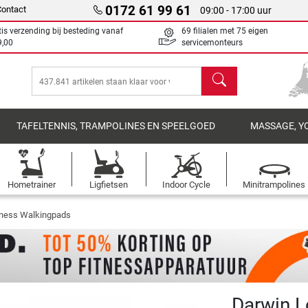
0172 61 99 61
Contact
09:00 - 17:00 uur
tis verzending bij besteding vanaf
69 filialen met 75 eigen
9,00
servicemonteurs
Zoeken
TAFELTENNIS, TRAMPOLINES EN SPEELGOED
MASSAGE, Y
Hometrainer
Ligfietsen
Indoor Cycle
Minitrampolines
tness Walkingpads
Darwin 