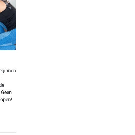
beginnen
e
de
. Geen
lopen!