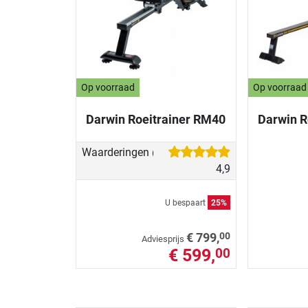
Op voorraad
Op voorraad
Darwin Roeitrainer RM40
Darwin R
Waarderingen
(47)
4,9
U bespaart
25%
00
€ 799,
Adviesprijs
€ 599,
00