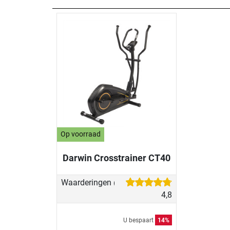
Op voorraad
Darwin Crosstrainer CT40
Waarderingen
(45)
4,8
U bespaart
14%