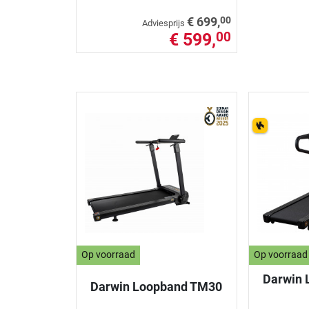
00
€ 699,
Adviesprijs
€ 599,
00
Op voorraad
Op voorraad
Darwin 
Darwin Loopband TM30