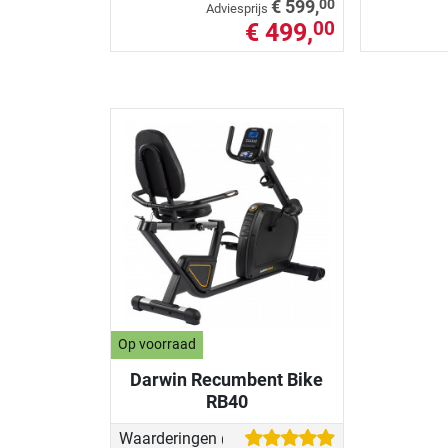
00
€ 599,
Adviesprijs
€ 499,
00
Op voorraad
Darwin Recumbent Bike
RB40
Waarderingen
(17)