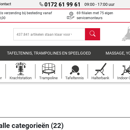
0172 61 99 61
Contact
09:00 - 17:00 uur
tis verzending bij besteding vanaf
69 filialen met 75 eigen
9,00
servicemonteurs
Zoeken
TAFELTENNIS, TRAMPOLINES EN SPEELGOED
MASSAGE, Y
er
Krachtstation
Trampoline
Tafeltennis
Halterbank
Indoor 
alle categorieën (22)