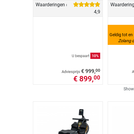
Waarderingen
Waarderin
(19)
4,9
Geldig tot e
Zolang d
U bespaart
10%
00
€ 999,
Adviesprijs
A
€ 899,
00
Show