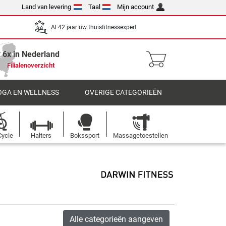
Land van levering
Taal
Mijn account
Al 42 jaar uw thuisfitnessexpert
6x in Nederland
Filialenoverzicht
OGA EN WELLNESS
OVERIGE CATEGORIEËN
Cycle
Halters
Bokssport
Massagetoestellen
Alle categorieën aangeven