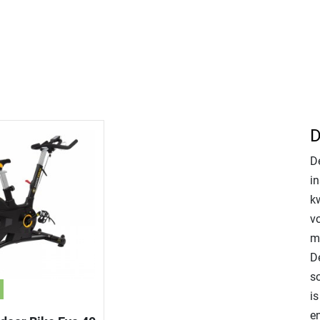
D
D
i
k
vo
ma
D
s
is
e