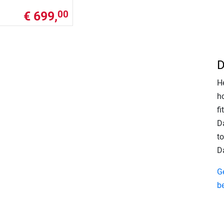
€ 699,
00
D
H
h
fi
Da
to
D
G
b