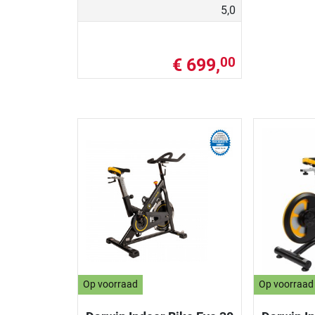
5,0
€ 699,
00
Op voorraad
Op voorraad