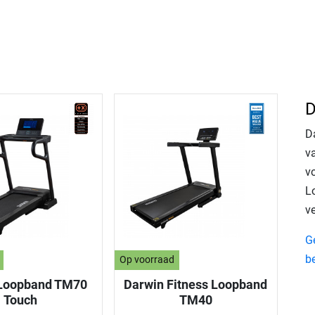
D
D
v
vo
Lo
ve
G
b
Op voorraad
Loopband TM70
Darwin Fitness Loopband
Touch
TM40