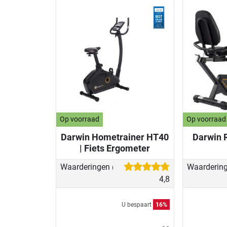
Op voorraad
Op voorraad
Darwin Hometrainer HT40
Darwin 
| Fiets Ergometer
Waarderingen
Waarderin
(24)
4,8
U bespaart
16%