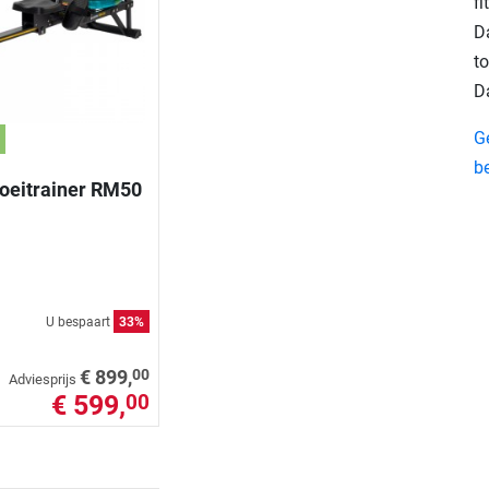
fi
Da
to
D
G
b
oeitrainer RM50
U bespaart
33%
00
€ 899,
Adviesprijs
€ 599,
00