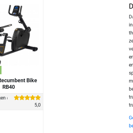
D
D
i
th
z
v
e
e
s
Recumbent Bike
m
RB40
b
t
gen
(17)
tr
5,0
G
b