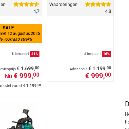
gen
Waarderingen
(20)
(28)
4,7
4,8
SALE
n met 12 augustus 2026
e voorraad strekt!
U bespaart
41%
U bespaart
16%
00
00
€ 1.699,
€ 1.199,
dviesprijs
Adviesprijs
€ 999,
€ 999,
00
00
Nu
00
model vanaf
€ 1.199,
D
H
h