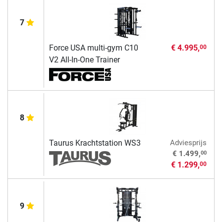
7
Force USA multi-gym C10
€ 4.995,
00
V2 All-In-One Trainer
8
Taurus Krachtstation WS3
Adviesprijs
00
€ 1.499,
€ 1.299,
00
9