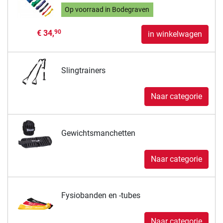
Op voorraad in Bodegraven
€ 34,
90
in winkelwagen
Slingtrainers
Naar categorie
Gewichtsmanchetten
Naar categorie
Fysiobanden en -tubes
Naar categorie