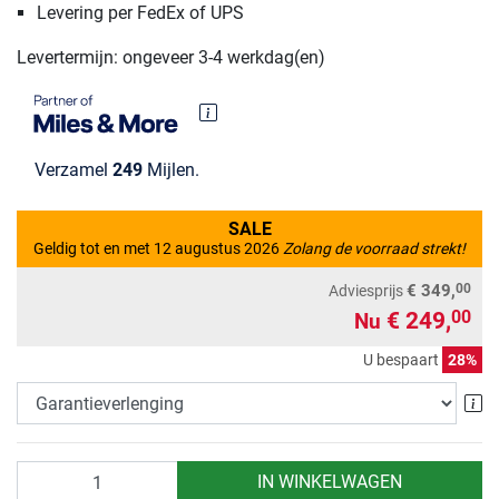
Levering per FedEx of UPS
Levertermijn: ongeveer 3-4 werkdag(en)
Verzamel
249
Mijlen.
SALE
Geldig tot en met 12 augustus 2026
Zolang de voorraad strekt!
00
€ 349,
Adviesprijs
€ 249,
00
Nu
U bespaart
28%
Ga
Aantal
IN WINKELWAGEN