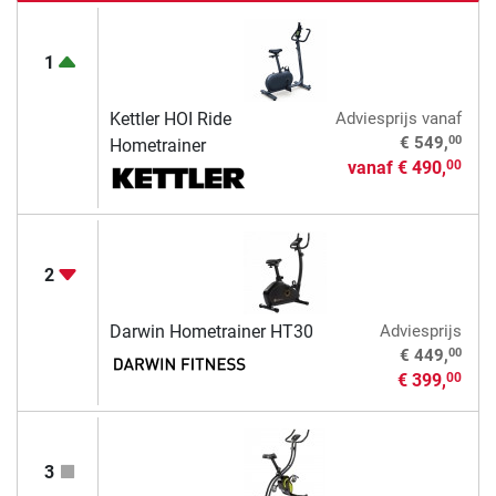
1
Kettler HOI Ride
Adviesprijs
vanaf
00
€ 549,
Hometrainer
vanaf
€ 490,
00
2
Darwin Hometrainer HT30
Adviesprijs
00
€ 449,
€ 399,
00
3