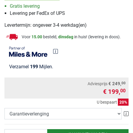
Gratis levering
Levering per FedEx of UPS
Levertermijn: ongeveer 3-4 werkdag(en)
Voor
15.00
besteld,
dinsdag
in huis! (levering in doos).
Verzamel
199
Mijlen.
00
€ 249,
Adviesprijs
€ 199,
00
U bespaart
20%
Ga
Aantal