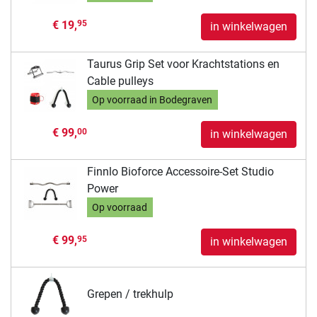
€ 19,
95
in winkelwagen
Taurus Grip Set voor Krachtstations en
Cable pulleys
Op voorraad in Bodegraven
€ 99,
00
in winkelwagen
Finnlo Bioforce Accessoire-Set Studio
Power
Op voorraad
€ 99,
95
in winkelwagen
Grepen / trekhulp