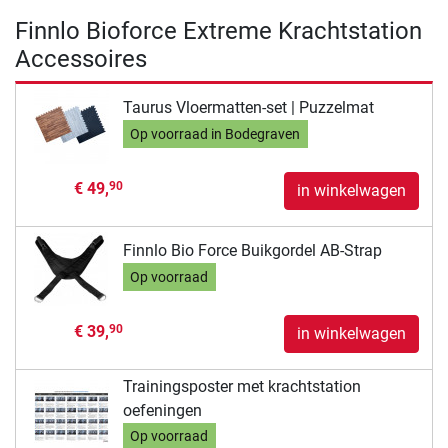
Finnlo Bioforce Extreme Krachtstation
Accessoires
Taurus Vloermatten-set | Puzzelmat
Op voorraad in Bodegraven
€ 49,
90
in winkelwagen
Finnlo Bio Force Buikgordel AB-Strap
Op voorraad
€ 39,
90
in winkelwagen
Trainingsposter met krachtstation
oefeningen
Op voorraad