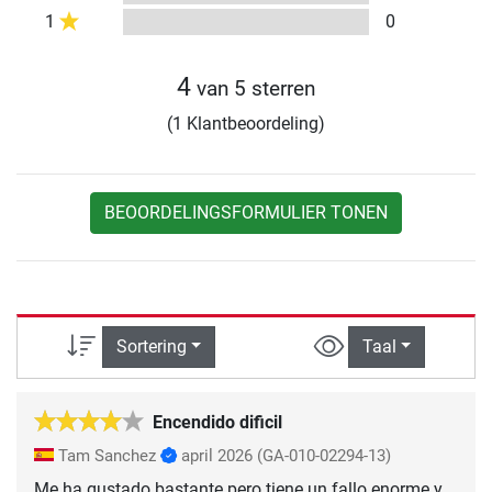
1
0
4
van 5 sterren
(1 Klantbeoordeling)
BEOORDELINGSFORMULIER TONEN
Sortering
Taal
Encendido dificil
Tam Sanchez
april 2026
(GA-010-02294-13)
Me ha gustado bastante pero tiene un fallo enorme y