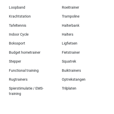
Loopband
Roeitrainer
Krachtstation
Trampoline
Tafeltennis
Halterbank
Indoor Cycle
Halters
Bokssport
Ligfietsen
Budget hometrainer
Fietstrainer
Stepper
Squatrek
Functional training
Buiktrainers
Rugtrainers
Optrekstangen
Spierstimulatie / EMS-
Trilplaten
training
Alle merken