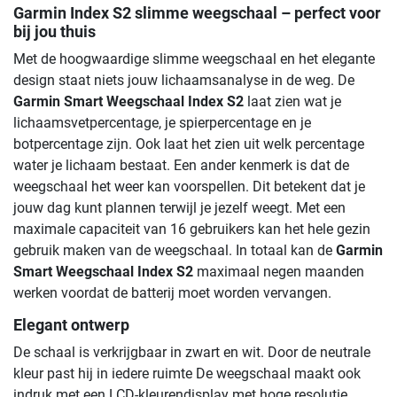
Garmin Index S2 slimme weegschaal – perfect voor
bij jou thuis
Met de hoogwaardige slimme weegschaal en het elegante
design staat niets jouw lichaamsanalyse in de weg. De
Garmin Smart Weegschaal Index S2
laat zien wat je
lichaamsvetpercentage, je spierpercentage en je
botpercentage zijn. Ook laat het zien uit welk percentage
water je lichaam bestaat. Een ander kenmerk is dat de
weegschaal het weer kan voorspellen. Dit betekent dat je
jouw dag kunt plannen terwijl je jezelf weegt. Met een
maximale capaciteit van 16 gebruikers kan het hele gezin
gebruik maken van de weegschaal. In totaal kan de
Garmin
Smart Weegschaal Index S2
maximaal negen maanden
werken voordat de batterij moet worden vervangen.
Elegant ontwerp
De schaal is verkrijgbaar in zwart en wit. Door de neutrale
kleur past hij in iedere ruimte De weegschaal maakt ook
indruk met een LCD-kleurendisplay met hoge resolutie.