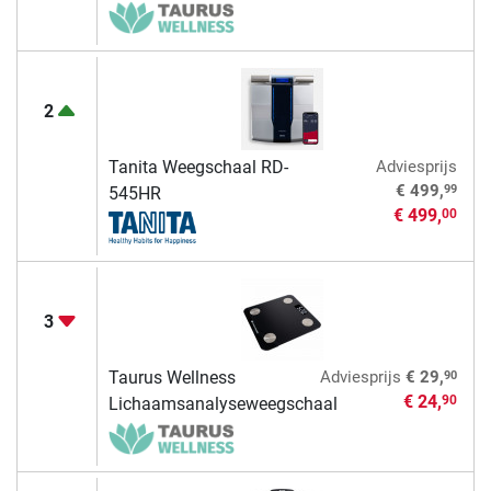
2
Tanita Weegschaal RD-
Adviesprijs
99
€ 499,
545HR
€ 499,
00
3
90
Taurus Wellness
Adviesprijs
€ 29,
€ 24,
90
Lichaamsanalyseweegschaal