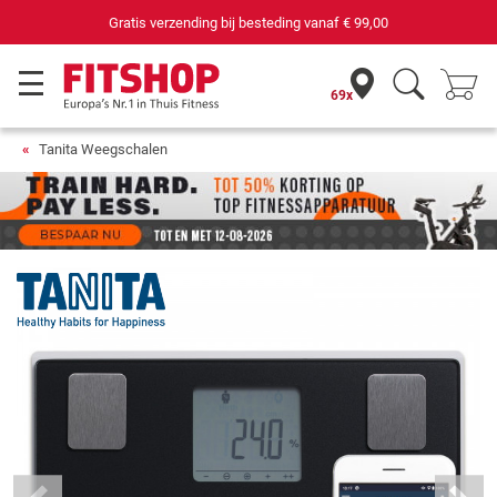
 besteding vanaf
€ 99,00
69 filialen met 75 e
69x
Tanita Weegschalen