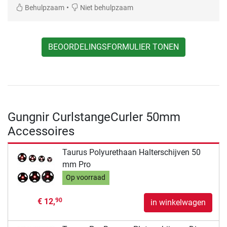
•
Behulpzaam
Niet behulpzaam
BEOORDELINGSFORMULIER TONEN
Gungnir CurlstangeCurler 50mm
Accessoires
Taurus Polyurethaan Halterschijven 50
mm Pro
Op voorraad
€ 12,
90
in winkelwagen