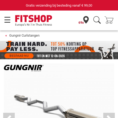
69 filialen met 75 eigen servicemonteurs
69x
Gungnir Curlstangen