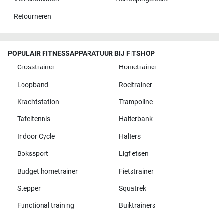
Retourneren
POPULAIR FITNESSAPPARATUUR BIJ FITSHOP
Crosstrainer
Hometrainer
Loopband
Roeitrainer
Krachtstation
Trampoline
Tafeltennis
Halterbank
Indoor Cycle
Halters
Bokssport
Ligfietsen
Budget hometrainer
Fietstrainer
Stepper
Squatrek
Functional training
Buiktrainers