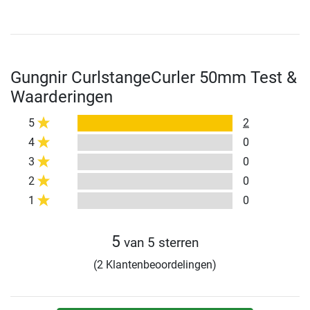
Gungnir CurlstangeCurler 50mm Test &
Waarderingen
5
2
4
0
3
0
2
0
1
0
5
van 5 sterren
(2 Klantenbeoordelingen)