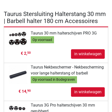
Taurus Stersluiting Halterstang 30 mm
| Barbell halter 180 cm Accessoires
Taurus 30 mm halterschijven PRO 3G
Op voorraad
€ 2,
50
in winkelwagen
Taurus Nekbeschermer - Nekbescherming
voor lange halterstang of barbell
Op voorraad in Bodegraven
€ 14,
90
in winkelwagen
Taurus 3G Pro halterschijven 30 mm
gerubberd