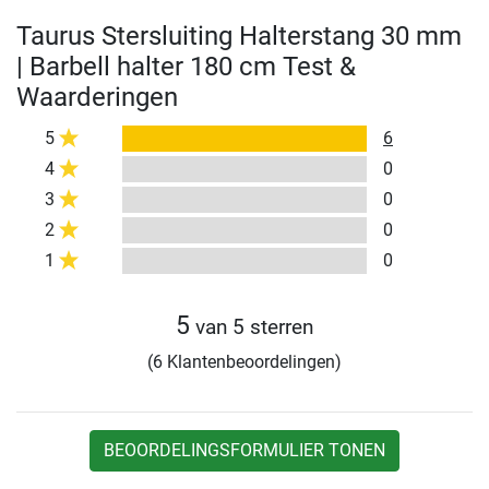
Taurus Stersluiting Halterstang 30 mm
| Barbell halter 180 cm Test &
Waarderingen
5
6
4
0
3
0
2
0
1
0
5
van 5 sterren
(6 Klantenbeoordelingen)
BEOORDELINGSFORMULIER TONEN