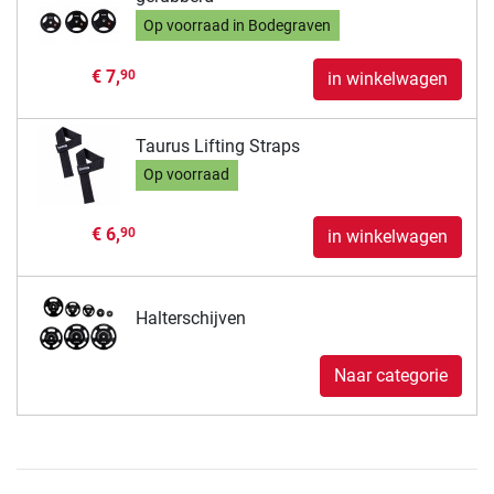
Op voorraad in Bodegraven
€ 7,
90
in winkelwagen
Taurus Lifting Straps
Op voorraad
€ 6,
90
in winkelwagen
Halterschijven
Naar categorie