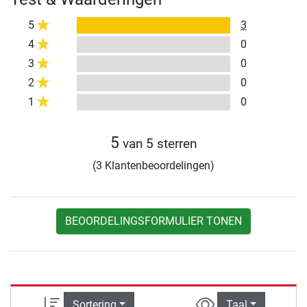
5
3
4
0
3
0
2
0
1
0
5
van 5 sterren
(3 Klantenbeoordelingen)
BEOORDELINGSFORMULIER TONEN
Sortering
Taal