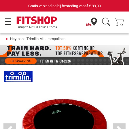
Gratis verzending bij besteding vanaf
€ 99,00
69x
Heymans Trimilin Minitrampolines