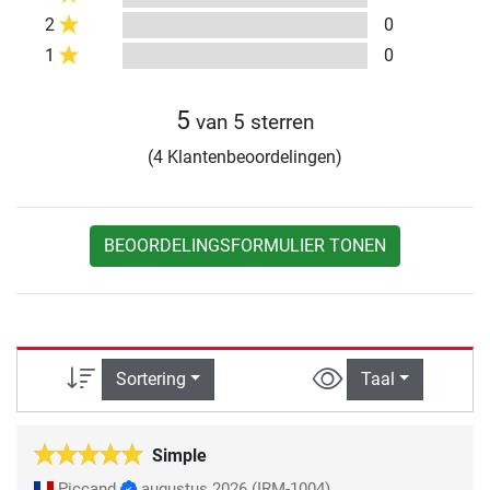
2
0
1
0
5
van 5 sterren
(4 Klantenbeoordelingen)
BEOORDELINGSFORMULIER TONEN
Sortering
Taal
Simple
Piccand
augustus 2026
(IRM-1004)