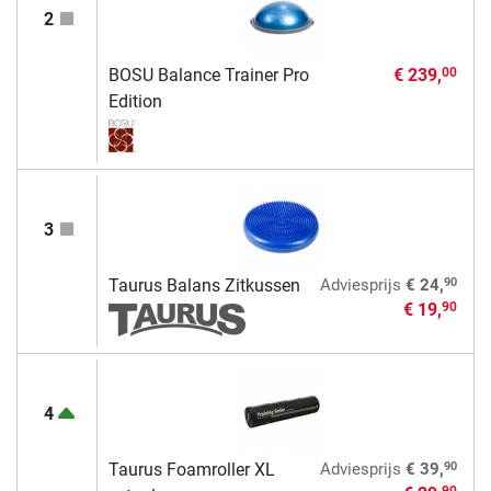
2
BOSU Balance Trainer Pro
€ 239,
00
Edition
3
90
Taurus Balans Zitkussen
Adviesprijs
€ 24,
€ 19,
90
4
90
Taurus Foamroller XL
Adviesprijs
€ 39,