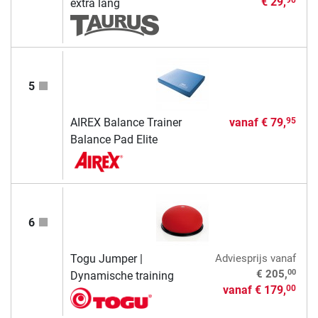
€ 29,
90
extra lang
5
AIREX Balance Trainer
vanaf
€ 79,
95
Balance Pad Elite
6
Togu Jumper |
Adviesprijs
vanaf
00
€ 205,
Dynamische training
vanaf
€ 179,
00