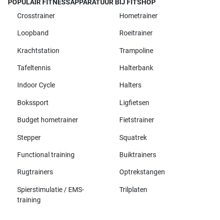
POPULAIR FITNESSAPPARATUUR BIJ FITSHOP
Crosstrainer
Hometrainer
Loopband
Roeitrainer
Krachtstation
Trampoline
Tafeltennis
Halterbank
Indoor Cycle
Halters
Bokssport
Ligfietsen
Budget hometrainer
Fietstrainer
Stepper
Squatrek
Functional training
Buiktrainers
Rugtrainers
Optrekstangen
Spierstimulatie / EMS-
Trilplaten
training