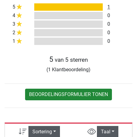
5
1
4
0
3
0
2
0
1
0
5
van 5 sterren
(1 Klantbeoordeling)
BEOORDELINGSFORMULIER TONEN
Sortering
Taal