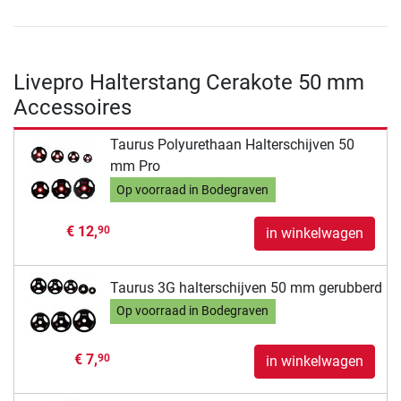
Livepro Halterstang Cerakote 50 mm
Accessoires
Taurus Polyurethaan Halterschijven 50
mm Pro
Op voorraad in Bodegraven
€ 12,
90
in winkelwagen
Taurus 3G halterschijven 50 mm gerubberd
Op voorraad in Bodegraven
€ 7,
90
in winkelwagen