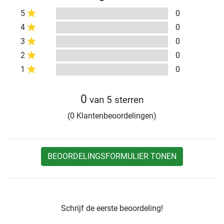
5
0
4
0
3
0
2
0
1
0
0
van 5 sterren
(0 Klantenbeoordelingen)
BEOORDELINGSFORMULIER TONEN
Schrijf de eerste beoordeling!