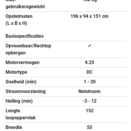
gebruikersgewicht
Opstelmaten
196 x 94 x 151 cm
(L x B x H)
Basisspecificaties
Opvouwbaar/Rechtop
✓
opbergen
Motorvermogen
4.25
Motortype
DC
Snelheid (min)
1 - 20
Stroomvoorziening
Netstroom
Helling (min)
-3 - 12
Lengte
152
loopoppervlak
Breedte
55