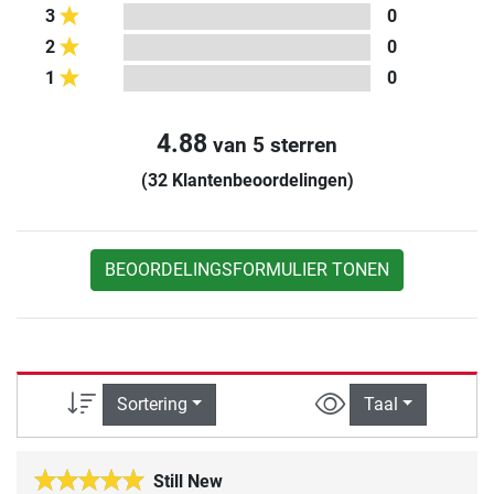
3
0
2
0
1
0
4.88
van 5 sterren
(32 Klantenbeoordelingen)
BEOORDELINGSFORMULIER TONEN
Sortering
Taal
Still New