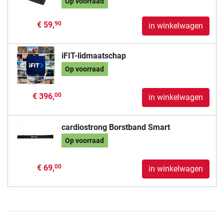
Op voorraad
€ 59,
90
in winkelwagen
iFIT-lidmaatschap
Op voorraad
€ 396,
00
in winkelwagen
cardiostrong Borstband Smart
Op voorraad
€ 69,
00
in winkelwagen