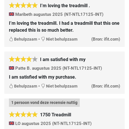
I’m loving the treadmill .
Maribeth
augustus 2025
(NT-NTL17125-INT)
I’m loving the treadmill. I had a treadmill that this one
replaced this is so much better.
•
(Bron: ifit.com)
Behulpzaam
Niet behulpzaam
I am satisfied with my
Patte B.
augustus 2025
(NT-NTL17125-INT)
I am satisfied with my purchase.
•
(Bron: ifit.com)
Behulpzaam
Niet behulpzaam
1 persoon vond deze recensie nuttig
1750 Treadmill
LO
augustus 2025
(NT-NTL17125-INT)