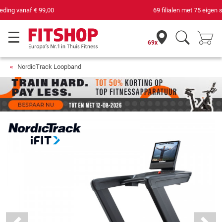
69 filialen met 75 eigen servicemonteurs
69x
NordicTrack Loopband