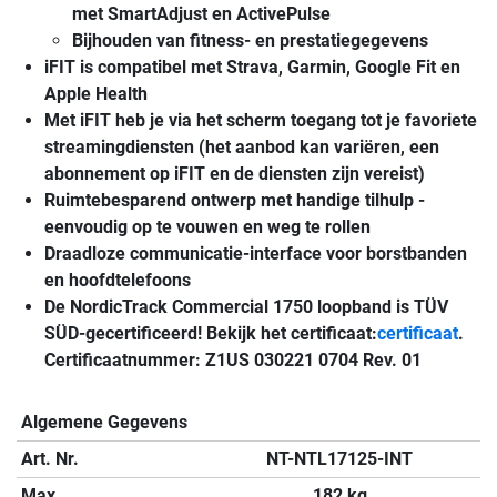
met SmartAdjust en ActivePulse
Bijhouden van fitness- en prestatiegegevens
iFIT is compatibel met Strava, Garmin, Google Fit en
Apple Health
Met iFIT heb je via het scherm toegang tot je favoriete
streamingdiensten
(het aanbod kan variëren, een
abonnement op iFIT en de diensten zijn vereist)
Ruimtebesparend ontwerp met handige tilhulp -
eenvoudig op te vouwen en weg te rollen
Draadloze communicatie-interface voor borstbanden
en hoofdtelefoons
De NordicTrack Commercial 1750 loopband is TÜV
SÜD-gecertificeerd! Bekijk het certificaat:
certificaat
.
Certificaatnummer: Z1US 030221 0704 Rev. 01
Algemene Gegevens
Art. Nr.
NT-NTL17125-INT
Max.
182 kg