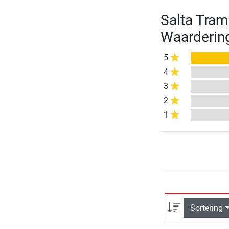
Salta Tramp
Waarderin
5
4
3
2
1
Sortering