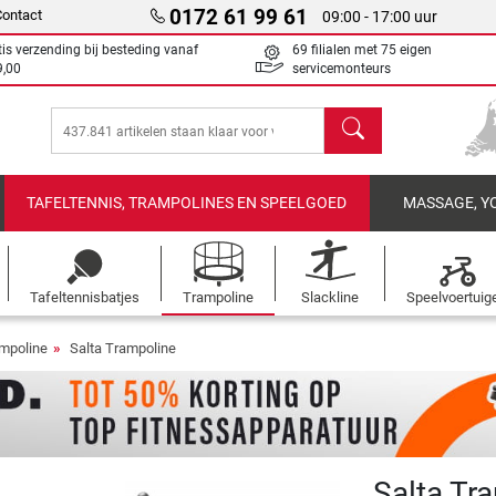
0172 61 99 61
Contact
09:00 - 17:00 uur
tis verzending bij besteding vanaf
69 filialen met 75 eigen
9,00
servicemonteurs
Zoeken
TAFELTENNIS, TRAMPOLINES EN SPEELGOED
MASSAGE, Y
Tafeltennisbatjes
Trampoline
Slackline
Speelvoertuig
mpoline
Salta Trampoline
Salta Tra