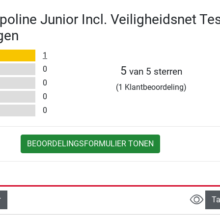
oline Junior Incl. Veiligheidsnet Tes
gen
1
0
5
van 5 sterren
0
(1 Klantbeoordeling)
0
0
BEOORDELINGSFORMULIER TONEN
Ta