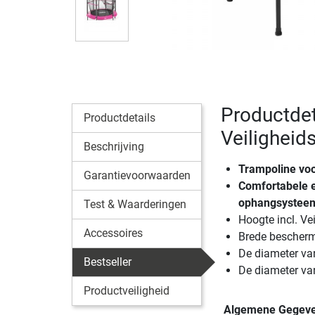
Productdeta
Productdetails
Veiligheid
Beschrijving
Trampoline voo
Garantievoorwaarden
Comfortabele e
ophangsystee
Test & Waarderingen
Hoogte incl. Ve
Accessoires
Brede bescherm
De diameter va
Bestseller
De diameter van
Productveiligheid
Algemene Gegev