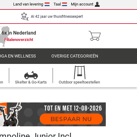
Land van levering
Taal
Mijn account
Al 42 jaar uw thuisfitnessexpert
6x in Nederland
Filialenoverzicht
OGA EN WELLNESS
OVERIGE CATEGORIEËN
en
Skelter & Go-Karts
Outdoor speeltoestellen
mpoline Junior Incl.