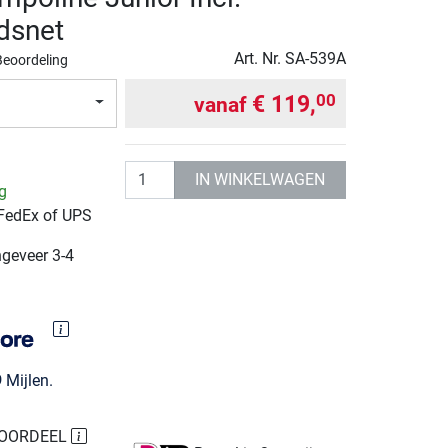
idsnet
Art. Nr.
SA-539A
Beoordeling
€ 119,
00
vanaf
Aantal
IN WINKELWAGEN
ng
 FedEx of UPS
ngeveer 3-4
9
Mijlen.
TOORDEEL