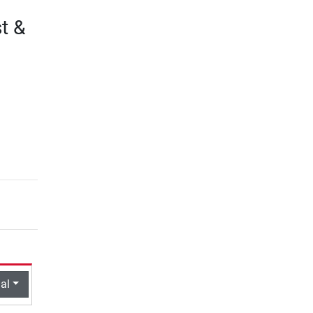
t &
al