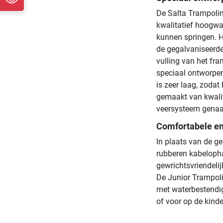
De Salta Trampolin
kwalitatief hoogwaa
kunnen springen. H
de gegalvaniseerde
vulling van het fra
speciaal ontworpen
is zeer laag, zodat
gemaakt van kwalit
veersysteem genaai
Comfortabele en
In plaats van de ge
rubberen kabelopha
gewrichtsvriendeli
De Junior Trampoli
met waterbestendig
of voor op de kind