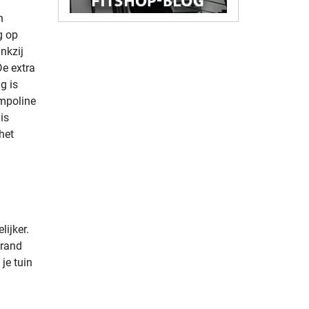
n
g op
nkzij
e extra
g is
ampoline
is
het
n
ijker.
nrand
je tuin