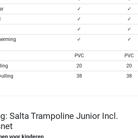
ar
✓
✓
d
✓
✓
✓
✓
cherming
✓
✓
PVC
PVC
ling
20
20
ulling
38
38
g: Salta Trampoline Junior Incl.
snet
pen voor kinderen