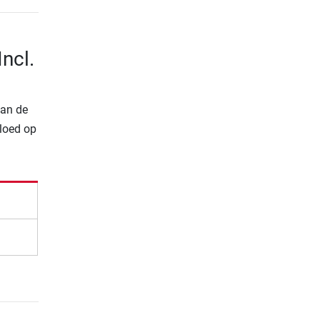
ncl.
van de
vloed op