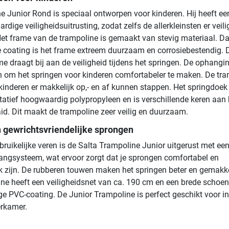
e Junior Rond is speciaal ontworpen voor kinderen. Hij heeft ee
rdige veiligheidsuitrusting, zodat zelfs de allerkleinsten er veili
et frame van de trampoline is gemaakt van stevig materiaal. Da
 coating is het frame extreem duurzaam en corrosiebestendig. D
me draagt ​​bij aan de veiligheid tijdens het springen. De ophangin
 om het springen voor kinderen comfortabeler te maken. De tr
 kinderen er makkelijk op,- en af kunnen stappen. Het springdoek 
atief hoogwaardig polypropyleen en is verschillende keren aan 
d. Dit maakt de trampoline zeer veilig en duurzaam.
 gewrichtsvriendelijke sprongen
bruikelijke veren is de Salta Trampoline Junior uitgerust met ee
ngsysteem, wat ervoor zorgt dat je sprongen comfortabel en
jk zijn. De rubberen touwen maken het springen beter en gemakkel
ne heeft een veiligheidsnet van ca. 190 cm en een brede schoe
e PVC-coating. De Junior Trampoline is perfect geschikt voor in 
erkamer.