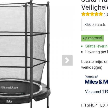
Veilighe
1 
Kiezen a.u.b.
Op voorraad
Gratis leveri
Levering per
Levertermijn: o
Next
werkdag(en)
Verzamel
11
FITSHOP TES