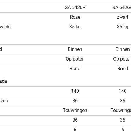
SA-5426P
SA-5426
Roze
zwart
wicht
35 kg
35 kg
d
Binnen
Binnen
Op poten
Op pote
Rond
Rond
ctie
140
140
izen
36
36
Touwringen
Touwring
36
36
6
6