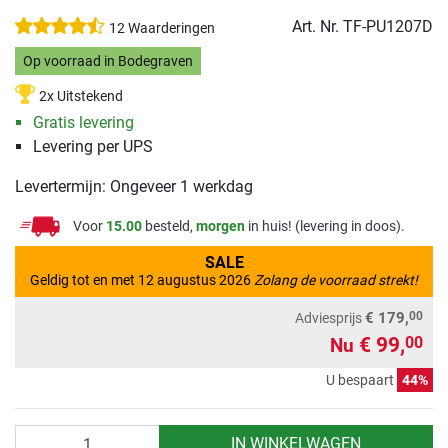
Art. Nr.
TF-PU1207D
12 Waarderingen
Op voorraad in Bodegraven
2x Uitstekend
Gratis levering
Levering per UPS
Levertermijn: Ongeveer 1 werkdag
Voor
15.00
besteld,
morgen
in huis! (levering in doos).
SALE
Geldig tot en met 12 augustus 2026
Zolang de voorraad strekt!
00
€ 179,
Adviesprijs
€ 99,
00
Nu
U bespaart
44%
Aantal
IN WINKELWAGEN