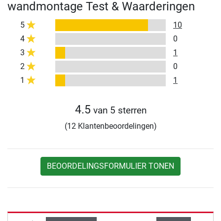
wandmontage Test & Waarderingen
5
10
4
0
3
1
2
0
1
1
4.5
van 5 sterren
(12 Klantenbeoordelingen)
BEOORDELINGSFORMULIER TONEN