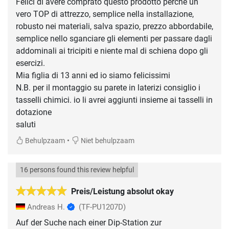
Felici di avere comprato questo prodotto perché un
vero TOP di attrezzo, semplice nella installazione,
robusto nei materiali, salva spazio, prezzo abbordabile,
semplice nello sganciare gli elementi per passare dagli
addominali ai tricipiti e niente mal di schiena dopo gli
esercizi.
Mia figlia di 13 anni ed io siamo felicissimi
N.B. per il montaggio su parete in laterizi consiglio i
tasselli chimici. io li avrei aggiunti insieme ai tasselli in
dotazione
saluti
•
Behulpzaam
Niet behulpzaam
16 persons found this review helpful
Preis/Leistung absolut okay
Andreas H.
(TF-PU1207D)
Auf der Suche nach einer Dip-Station zur