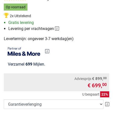
Op voorraad
2x Uitstekend
Gratis levering
Levering per vrachtwagen
Levertermijn: ongeveer 3-7 werkdag(en)
Verzamel
699
Mijlen.
00
€ 899,
Adviesprijs
€ 699,
00
U bespaart
22%
Ga