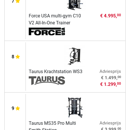
7
Force USA multi-gym C10
€ 4.995,
00
V2 All-In-One Trainer
8
Taurus Krachtstation WS3
Adviesprijs
00
€ 1.499,
€ 1.299,
00
9
Taurus MS35 Pro Multi
Adviesprijs
00
€ 3.999,