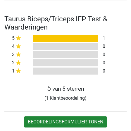
Taurus Biceps/Triceps IFP Test &
Waarderingen
5
1
4
0
3
0
2
0
1
0
5
van 5 sterren
(1 Klantbeoordeling)
BEOORDELINGSFORMULIER TONEN