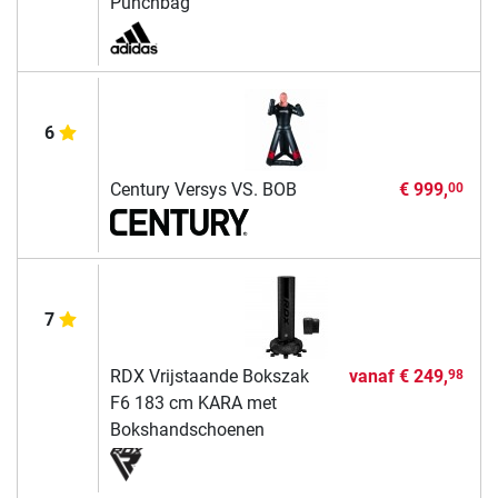
Punchbag
6
Century Versys VS. BOB
€ 999,
00
7
RDX Vrijstaande Bokszak
vanaf
€ 249,
98
F6 183 cm KARA met
Bokshandschoenen