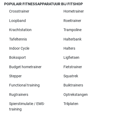
POPULAIR FITNESSAPPARATUUR BIJ FITSHOP
Crosstrainer
Hometrainer
Loopband
Roeitrainer
Krachtstation
Trampoline
Tafeltennis
Halterbank
Indoor Cycle
Halters
Bokssport
Ligfietsen
Budget hometrainer
Fietstrainer
Stepper
Squatrek
Functional training
Buiktrainers
Rugtrainers
Optrekstangen
Spierstimulatie / EMS-
Trilplaten
training