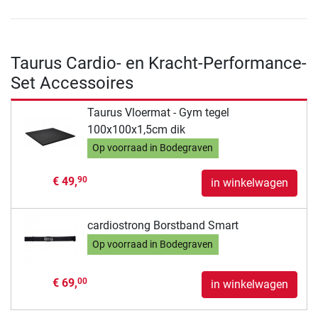
Taurus Cardio- en Kracht-Performance-
Set Accessoires
Taurus Vloermat - Gym tegel
100x100x1,5cm dik
Op voorraad in Bodegraven
€ 49,
90
in winkelwagen
cardiostrong Borstband Smart
Op voorraad in Bodegraven
€ 69,
00
in winkelwagen