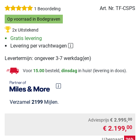
Art. Nr.
TF-CSPS
1 Beoordeling
Op voorraad in Bodegraven
2x Uitstekend
Gratis levering
Levering per vrachtwagen
Levertermijn: ongeveer 3-7 werkdag(en)
Voor
15.00
besteld,
dinsdag
in huis! (levering in doos).
Verzamel
2199
Mijlen.
00
€ 2.995,
Adviesprijs
€ 2.199,
00
U bespaart
26%