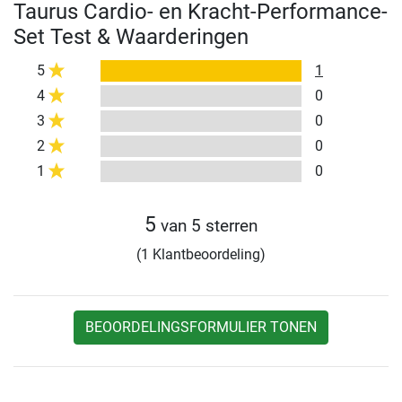
Taurus Cardio- en Kracht-Performance-
Set Test & Waarderingen
5
1
4
0
3
0
2
0
1
0
5
van 5 sterren
(1 Klantbeoordeling)
BEOORDELINGSFORMULIER TONEN