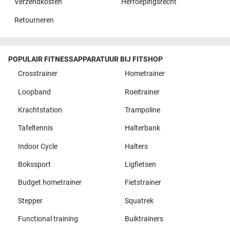
Verzendkosten
Herroepingsrecht
Retourneren
POPULAIR FITNESSAPPARATUUR BIJ FITSHOP
Crosstrainer
Hometrainer
Loopband
Roeitrainer
Krachtstation
Trampoline
Tafeltennis
Halterbank
Indoor Cycle
Halters
Bokssport
Ligfietsen
Budget hometrainer
Fietstrainer
Stepper
Squatrek
Functional training
Buiktrainers