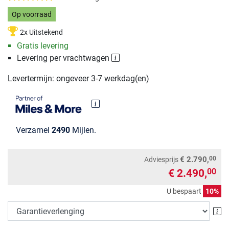
Op voorraad
2x Uitstekend
Gratis levering
Levering per vrachtwagen
Levertermijn: ongeveer 3-7 werkdag(en)
Verzamel
2490
Mijlen.
00
€ 2.790,
Adviesprijs
€ 2.490,
00
U bespaart
10%
Ga