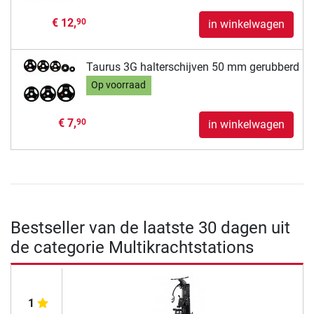
€ 12,
90
in winkelwagen
Taurus 3G halterschijven 50 mm gerubberd
Op voorraad
€ 7,
90
in winkelwagen
Bestseller van de laatste 30 dagen uit
de categorie Multikrachtstations
1