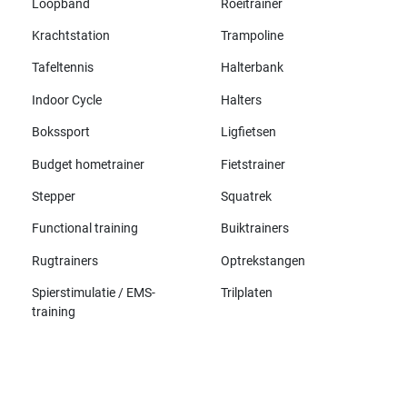
Loopband
Roeitrainer
Krachtstation
Trampoline
Tafeltennis
Halterbank
Indoor Cycle
Halters
Bokssport
Ligfietsen
Budget hometrainer
Fietstrainer
Stepper
Squatrek
Functional training
Buiktrainers
Rugtrainers
Optrekstangen
Spierstimulatie / EMS-
Trilplaten
training
Alle merken