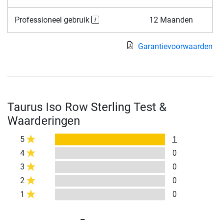
Professioneel gebruik
12 Maanden
Garantievoorwaarden
Taurus Iso Row Sterling Test &
Waarderingen
5
1
4
0
3
0
2
0
1
0