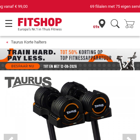
69 filialen met 75 eigen servicemonteurs
69x
Taurus Korte halters