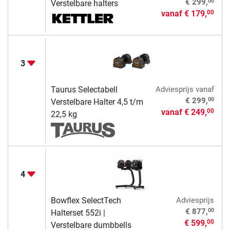
00
€ 299,
Verstelbare halters
vanaf
€ 179,
00
3
Taurus Selectabell
Adviesprijs
vanaf
00
€ 299,
Verstelbare Halter 4,5 t/m
vanaf
€ 249,
00
22,5 kg
4
Bowflex SelectTech
Adviesprijs
00
€ 877,
Halterset 552i |
€ 599,
00
Verstelbare dumbbells