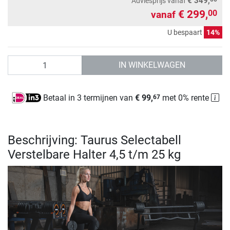
€ 349,
Adviesprijs
vanaf
€ 299,
00
vanaf
U bespaart
14%
Aantal
IN WINKELWAGEN
Betaal in 3 termijnen van
€ 99,
met 0% rente
67
Beschrijving: Taurus Selectabell
Verstelbare Halter 4,5 t/m 25 kg