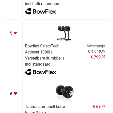
incl halterstandaard
5
Bowflex SelectTech
Adviesprijs
00
€ 1.049,
Actieset 1090i |
€ 799,
00
Verstelbare dumbbells
incl standaard
6
Taurus dumbbell korte
€ 69,
90
halter 15 kg