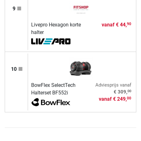
9
Livepro Hexagon korte
vanaf
€ 44,
90
halter
10
BowFlex SelectTech
Adviesprijs
vanaf
00
€ 309,
Halterset BF552i
vanaf
€ 249,
00