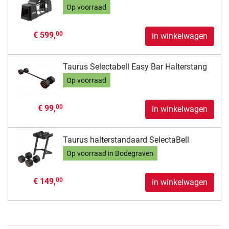
Op voorraad
€ 599,
00
in winkelwagen
Taurus Selectabell Easy Bar Halterstang
Op voorraad
€ 99,
00
in winkelwagen
Taurus halterstandaard SelectaBell
Op voorraad in Bodegraven
€ 149,
00
in winkelwagen