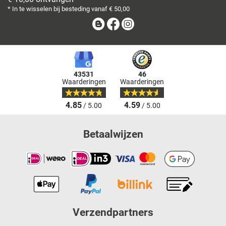
* In te wisselen bij besteding vanaf € 50,00
Blog
Facebook
Instagram
43531
46
Waarderingen
Waarderingen
4.85
4.59
/ 5.00
/ 5.00
Betaalwijzen
Verzendpartners