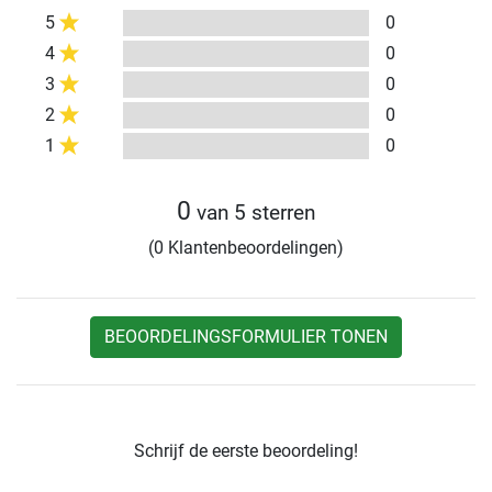
5
0
4
0
3
0
2
0
1
0
0
van 5 sterren
(0 Klantenbeoordelingen)
BEOORDELINGSFORMULIER TONEN
Schrijf de eerste beoordeling!