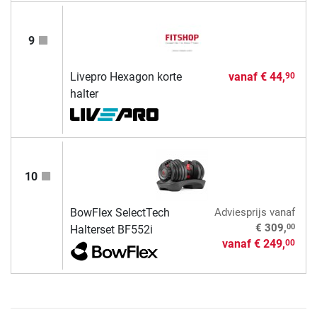
9
Livepro Hexagon korte
vanaf
€ 44,
90
halter
10
BowFlex SelectTech
Adviesprijs
vanaf
00
€ 309,
Halterset BF552i
vanaf
€ 249,
00