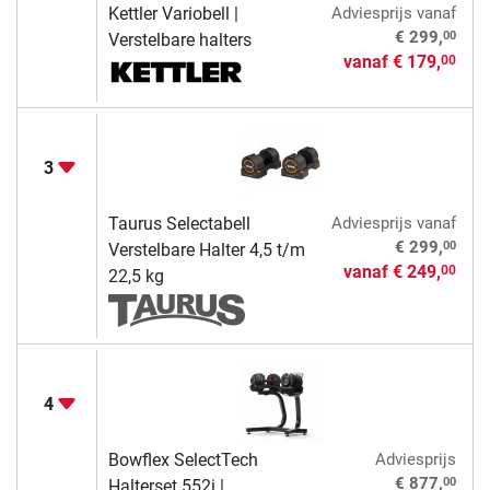
Kettler Variobell |
Adviesprijs
vanaf
00
€ 299,
Verstelbare halters
vanaf
€ 179,
00
3
Taurus Selectabell
Adviesprijs
vanaf
00
€ 299,
Verstelbare Halter 4,5 t/m
vanaf
€ 249,
00
22,5 kg
4
Bowflex SelectTech
Adviesprijs
00
€ 877,
Halterset 552i |