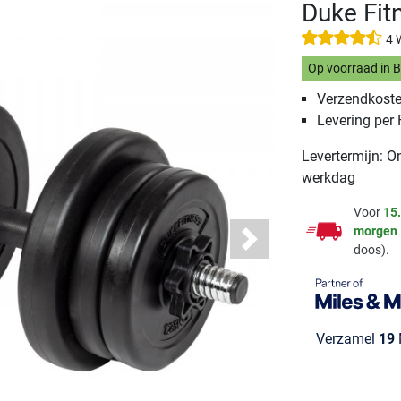
Duke Fit
4 
Op voorraad in 
Verzendkoste
Levering per
Levertermijn: O
werkdag
Voor
15
morgen
Next
doos).
Verzamel
19
M