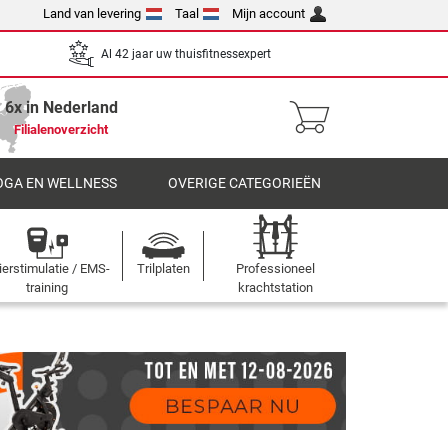
Land van levering
Taal
Mijn account
Al 42 jaar uw thuisfitnessexpert
6x in Nederland
Filialenoverzicht
OGA EN WELLNESS
OVERIGE CATEGORIEËN
ierstimulatie / EMS-
Trilplaten
Professioneel
training
krachtstation