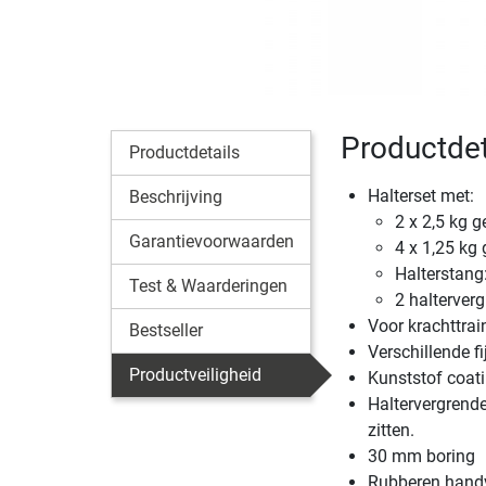
Productdet
Productdetails
Halterset met:
Beschrijving
2 x 2,5 kg g
Garantievoorwaarden
4 x 1,25 kg
Halterstang
Test & Waarderingen
2 halterver
Voor krachttrai
Bestseller
Verschillende f
Productveiligheid
Kunststof coati
Haltervergrende
zitten.
30 mm boring
Rubberen hand