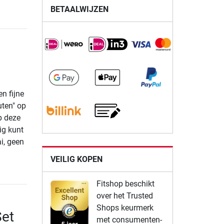
BETAALWIJZEN
n fijne
uten" op
p deze
ig kunt
i, geen
VEILIG KOPEN
Fitshop beschikt
over het Trusted
Shops keurmerk
Set
met consumenten-