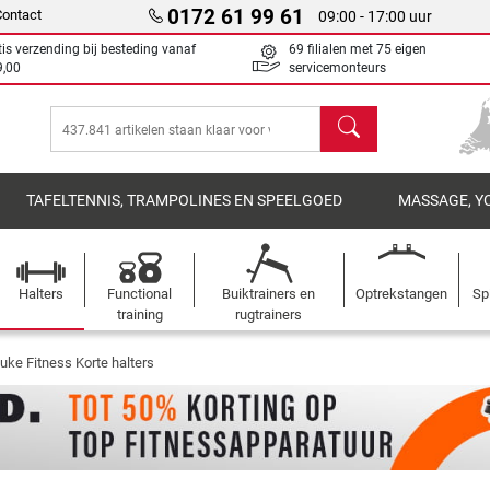
0172 61 99 61
Contact
09:00 - 17:00 uur
tis verzending bij besteding vanaf
69 filialen met 75 eigen
9,00
servicemonteurs
Zoeken
TAFELTENNIS, TRAMPOLINES EN SPEELGOED
MASSAGE, Y
Halters
Functional
Buiktrainers en
Optrekstangen
Sp
training
rugtrainers
uke Fitness Korte halters