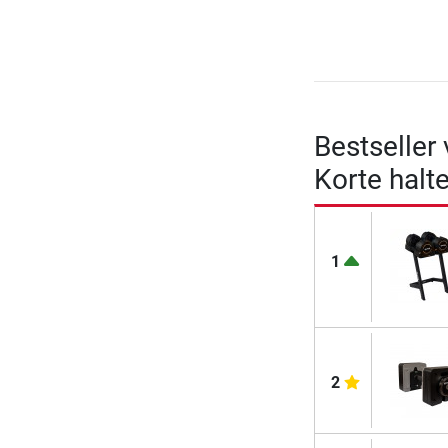
Bestseller
Korte halt
1
2