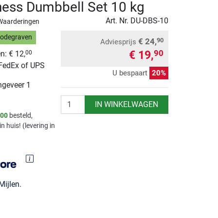
ness Dumbbell Set 10 kg
Art. Nr.
DU-DBS-10
Waarderingen
Bodegraven
€ 24,
90
Adviesprijs
€ 19,
90
n: € 12,
00
 FedEx of UPS
U bespaart
20%
ngeveer 1
Aantal
IN WINKELWAGEN
.00
besteld,
in huis! (levering in
ijlen.