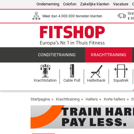
Onderneming
Colofon
Zakelijke klanten
Vacature
Gra
Meer dan 4.000.000 tevreden klanten
€ 9
CONDITIETRAINING
KRACHTTRAINING
Krachtstation
Cable Pull
Halterbank
Squatrek
Startpagina
Krachttraining
Halters
Korte halters
D