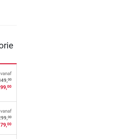
orie
vanaf
00
349,
299,
00
vanaf
00
299,
179,
00