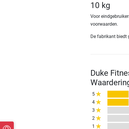
10 kg
Voor eindgebruiker
voorwaarden.
De fabrikant biedt
Duke Fitne
Waarderin
5
4
3
2
1