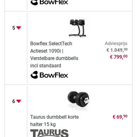
5
Bowflex SelectTech
Adviesprijs
00
€ 1.049,
Actieset 1090i |
€ 799,
00
Verstelbare dumbbells
incl standaard
6
Taurus dumbbell korte
€ 69,
90
halter 15 kg