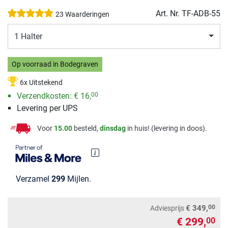
Art. Nr.
TF-ADB-55
23 Waarderingen
1 Halter
Op voorraad in Bodegraven
6x Uitstekend
Verzendkosten:
€ 16,
00
Levering per UPS
Voor
15.00
besteld,
dinsdag
in huis! (levering in doos).
Verzamel
299
Mijlen.
00
€ 349,
Adviesprijs
€ 299,
00