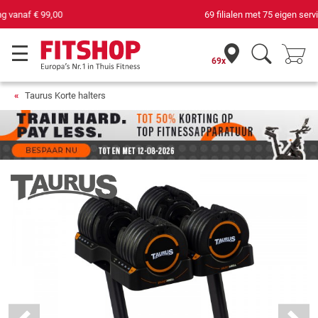
69 filialen met 75 eigen servicemonteurs
69x
Taurus Korte halters