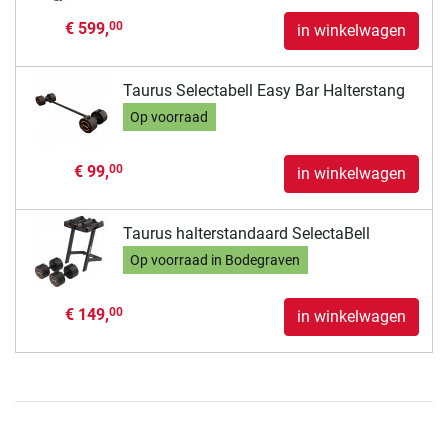
€ 599,
00
in winkelwagen
Taurus Selectabell Easy Bar Halterstang
Op voorraad
€ 99,
00
in winkelwagen
Taurus halterstandaard SelectaBell
Op voorraad in Bodegraven
€ 149,
00
in winkelwagen