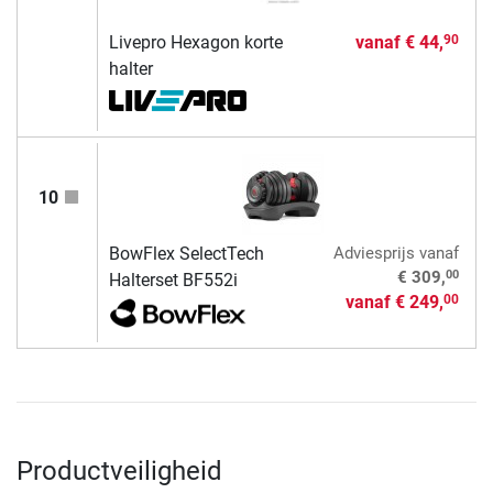
Livepro Hexagon korte
vanaf
€ 44,
90
halter
10
BowFlex SelectTech
Adviesprijs
vanaf
00
€ 309,
Halterset BF552i
vanaf
€ 249,
00
Productveiligheid