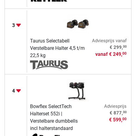
3
Taurus Selectabell
Adviesprijs
vanaf
00
€ 299,
Verstelbare Halter 4,5 t/m
vanaf
€ 249,
00
22,5 kg
4
Bowflex SelectTech
Adviesprijs
00
€ 877,
Halterset 552i |
€ 599,
00
Verstelbare dumbbells
incl halterstandaard