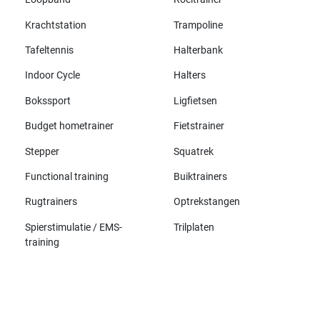
Krachtstation
Trampoline
Tafeltennis
Halterbank
Indoor Cycle
Halters
Bokssport
Ligfietsen
Budget hometrainer
Fietstrainer
Stepper
Squatrek
Functional training
Buiktrainers
Rugtrainers
Optrekstangen
Spierstimulatie / EMS-
Trilplaten
training
Alle merken