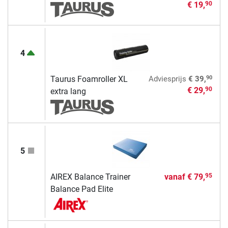
€ 19,
90
4
90
Taurus Foamroller XL
Adviesprijs
€ 39,
€ 29,
90
extra lang
5
AIREX Balance Trainer
vanaf
€ 79,
95
Balance Pad Elite