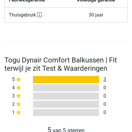
Thuisgebruik
30 jaar
Togu Dynair Comfort Balkussen | Fit
terwijl je zit Test & Waarderingen
5
3
4
0
3
0
2
0
1
0
5
van 5 sterren