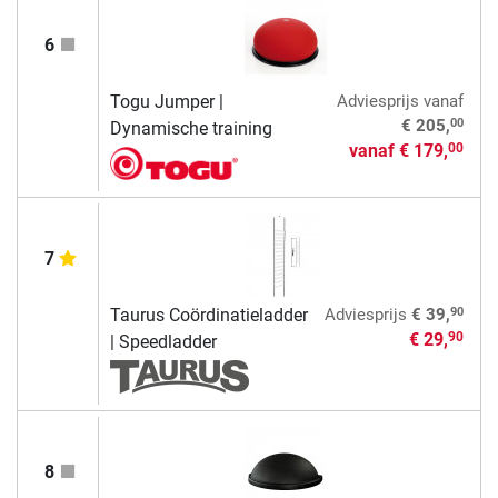
6
Togu Jumper |
Adviesprijs
vanaf
00
€ 205,
Dynamische training
vanaf
€ 179,
00
7
90
Taurus Coördinatieladder
Adviesprijs
€ 39,
€ 29,
90
| Speedladder
8