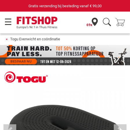
 besteding vanaf
€ 99,00
69 filialen met 75 e
69x
Togu Evenwicht en coördinatie