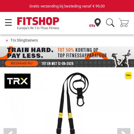
69 filialen met 75 eigen servicemonteurs
69x
Trx Slingtrainers