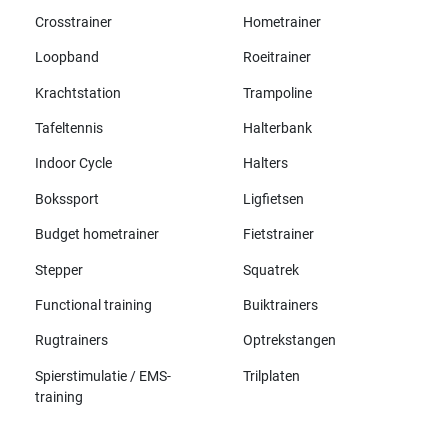
Crosstrainer
Hometrainer
Loopband
Roeitrainer
Krachtstation
Trampoline
Tafeltennis
Halterbank
Indoor Cycle
Halters
Bokssport
Ligfietsen
Budget hometrainer
Fietstrainer
Stepper
Squatrek
Functional training
Buiktrainers
Rugtrainers
Optrekstangen
Spierstimulatie / EMS-
Trilplaten
training