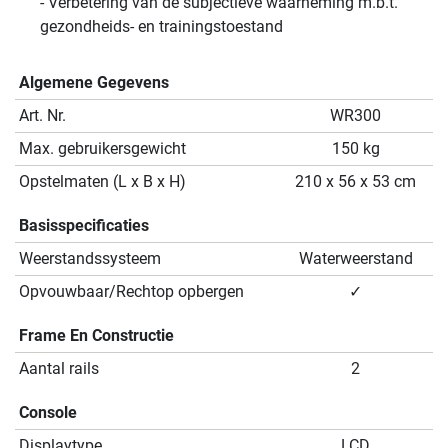
- Verbetering van de subjectieve waarneming m.b.t.
gezondheids- en trainingstoestand
Algemene Gegevens
Art. Nr.
WR300
Max. gebruikersgewicht
150 kg
Opstelmaten (L x B x H)
210 x 56 x 53 cm
Basisspecificaties
Weerstandssysteem
Waterweerstand
Opvouwbaar/Rechtop opbergen
✓
Frame En Constructie
Aantal rails
2
Console
Displaytype
LCD