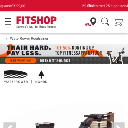
69 filialen met 75 eigen servicemonteurs
69x
WaterRower Roeitrainer