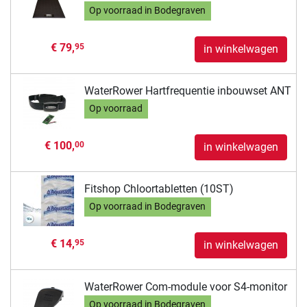
Op voorraad in Bodegraven
€ 79,
95
in winkelwagen
WaterRower Hartfrequentie inbouwset ANT
Op voorraad
€ 100,
00
in winkelwagen
Fitshop Chloortabletten (10ST)
Op voorraad in Bodegraven
€ 14,
95
in winkelwagen
WaterRower Com-module voor S4-monitor
Op voorraad in Bodegraven