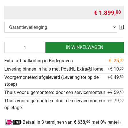
€ 1.899,
00
Ga
Aantal
IN WINKELWAGEN
Extra afhaalkorting in Bodegraven
€ -25,
00
Levering binnen in huis met PostNL Extra@Home
+€ 10,
00
Voorgemonteerd afgeleverd (Levering tot op de
+€ 49,
50
stoep)
Thuis voor u gemonteerd door een servicemonteur
+€ 59,
50
Thuis voor u gemonteerd door een servicemonteur
+€ 79,
50
op etage
Betaal in 3 termijnen van
€ 633,
met 0% rente
00