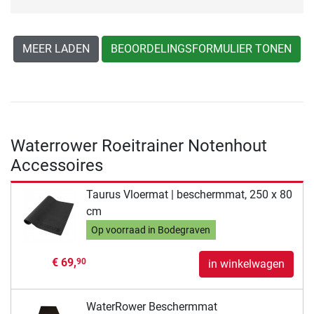
MEER LADEN
BEOORDELINGSFORMULIER TONEN
Waterrower Roeitrainer Notenhout
Accessoires
Taurus Vloermat | beschermmat, 250 x 80
cm
Op voorraad in Bodegraven
€ 69,
90
in winkelwagen
WaterRower Beschermmat