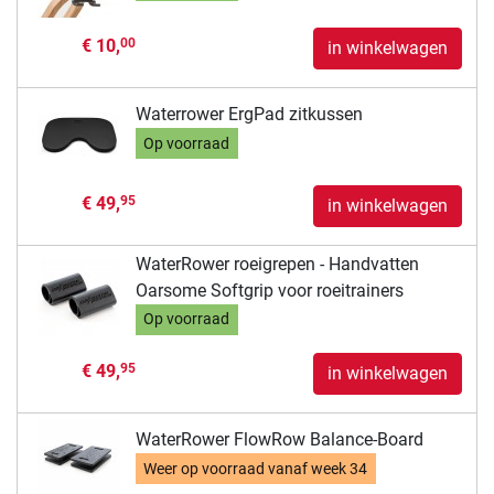
€ 10,
00
in winkelwagen
Waterrower ErgPad zitkussen
Op voorraad
€ 49,
95
in winkelwagen
WaterRower roeigrepen - Handvatten
Oarsome Softgrip voor roeitrainers
Op voorraad
€ 49,
95
in winkelwagen
WaterRower FlowRow Balance-Board
Weer op voorraad vanaf
week 34