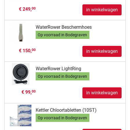
€ 249,
00
in winkelwagen
WaterRower Beschermhoes
Op voorraad in Bodegraven
€ 150,
00
in winkelwagen
WaterRower LightRing
Op voorraad in Bodegraven
€ 99,
00
in winkelwagen
Kettler Chloortabletten (10ST)
Op voorraad in Bodegraven