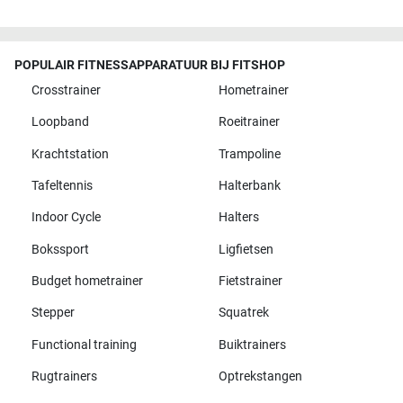
POPULAIR FITNESSAPPARATUUR BIJ FITSHOP
Crosstrainer
Hometrainer
Loopband
Roeitrainer
Krachtstation
Trampoline
Tafeltennis
Halterbank
Indoor Cycle
Halters
Bokssport
Ligfietsen
Budget hometrainer
Fietstrainer
Stepper
Squatrek
Functional training
Buiktrainers
Rugtrainers
Optrekstangen