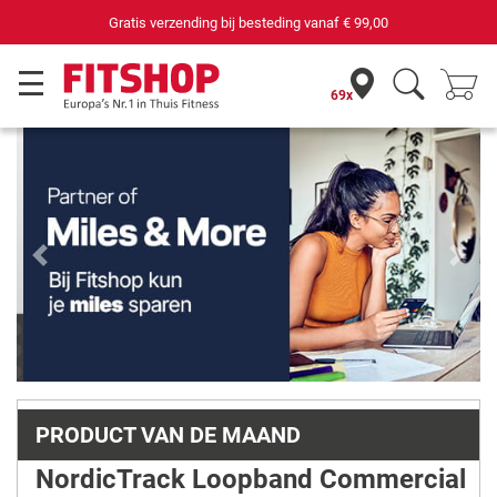
,00
69 filialen met 75 eigen servicemonteurs
69x
Previous
Next
PRODUCT VAN DE MAAND
NordicTrack Loopband Commercial