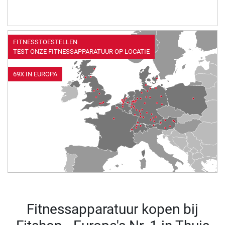
FITNESSTOESTELLEN
TEST ONZE FITNESSAPPARATUUR OP LOCATIE
69X IN EUROPA
Fitnessapparatuur kopen bij