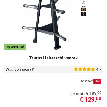
Op voorraad
Taurus Halterschijvenrek
Waarderingen
4,7
(3)
U bespaart
35%
00
€ 199,
Adviesprijs
€ 129,
00