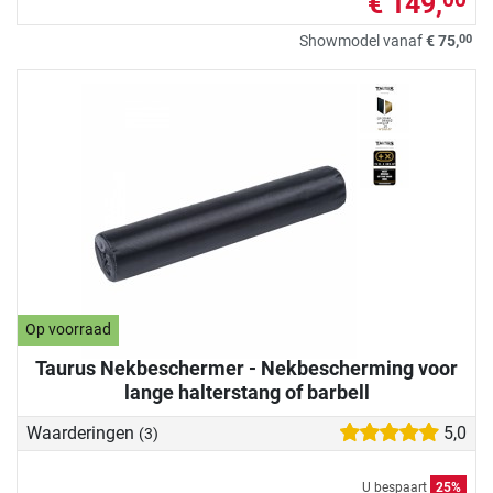
€ 149,
00
00
Showmodel vanaf
€ 75,
Op voorraad
Taurus Nekbeschermer - Nekbescherming voor
lange halterstang of barbell
Waarderingen
5,0
(3)
U bespaart
25%