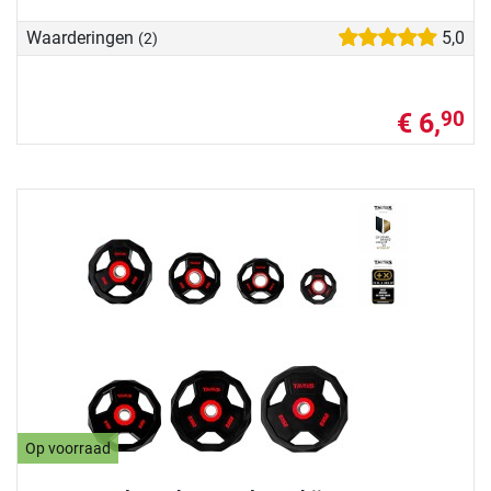
Waarderingen
5,0
(2)
€ 6,
90
Op voorraad