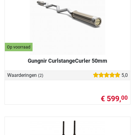
Op voorraad
Gungnir CurlstangeCurler 50mm
Waarderingen
5,0
(2)
€ 599,
00