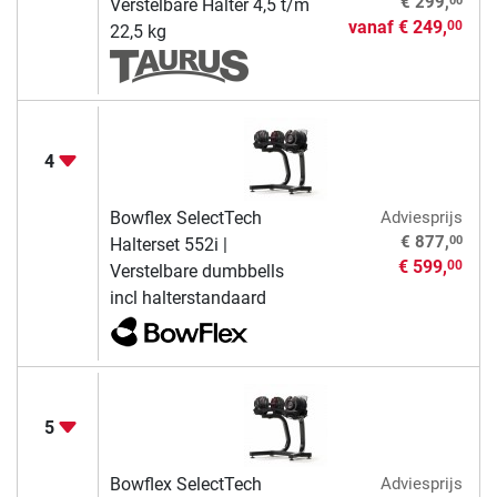
€ 299,
Verstelbare Halter 4,5 t/m
vanaf
€ 249,
00
22,5 kg
4
Bowflex SelectTech
Adviesprijs
00
€ 877,
Halterset 552i |
€ 599,
00
Verstelbare dumbbells
incl halterstandaard
5
Bowflex SelectTech
Adviesprijs