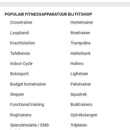
POPULAIR FITNESSAPPARATUUR BIJ FITSHOP
Crosstrainer
Hometrainer
Loopband
Roeitrainer
Krachtstation
Trampoline
Tafeltennis
Halterbank
Indoor Cycle
Halters
Bokssport
Ligfietsen
Budget hometrainer
Fietstrainer
Stepper
Squatrek
Functional training
Buiktrainers
Rugtrainers
Optrekstangen
Spierstimulatie / EMS-
Trilplaten