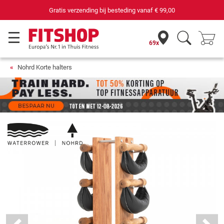
Gratis verzending bij besteding vanaf
€ 99,00
69x
Nohrd Korte halters