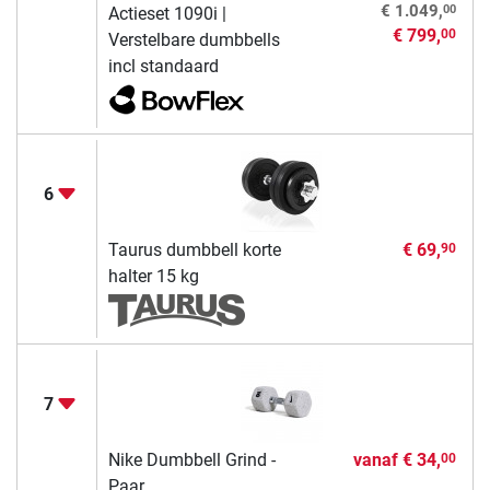
00
€ 1.049,
Actieset 1090i |
€ 799,
00
Verstelbare dumbbells
incl standaard
6
Taurus dumbbell korte
€ 69,
90
halter 15 kg
7
Nike Dumbbell Grind -
vanaf
€ 34,
00
Paar