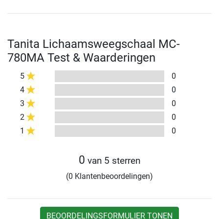
Tanita Lichaamsweegschaal MC-
780MA Test & Waarderingen
5
0
4
0
3
0
2
0
1
0
0
van 5 sterren
(0 Klantenbeoordelingen)
BEOORDELINGSFORMULIER TONEN