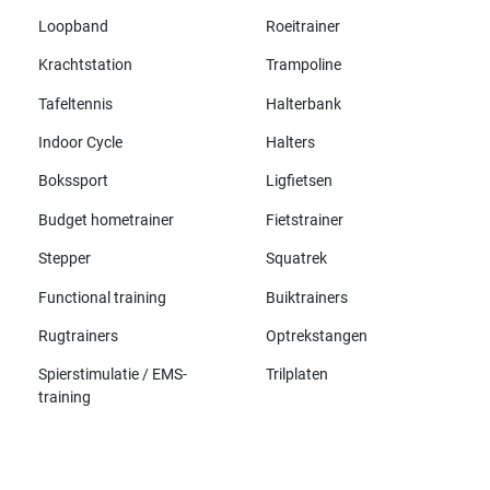
Loopband
Roeitrainer
Krachtstation
Trampoline
Tafeltennis
Halterbank
Indoor Cycle
Halters
Bokssport
Ligfietsen
Budget hometrainer
Fietstrainer
Stepper
Squatrek
Functional training
Buiktrainers
Rugtrainers
Optrekstangen
Spierstimulatie / EMS-
Trilplaten
training
Alle merken