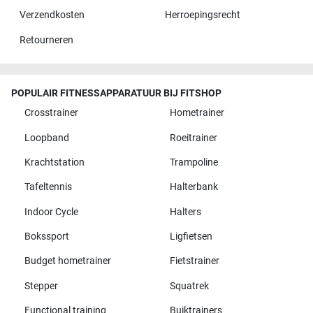
Verzendkosten
Herroepingsrecht
Retourneren
POPULAIR FITNESSAPPARATUUR BIJ FITSHOP
Crosstrainer
Hometrainer
Loopband
Roeitrainer
Krachtstation
Trampoline
Tafeltennis
Halterbank
Indoor Cycle
Halters
Bokssport
Ligfietsen
Budget hometrainer
Fietstrainer
Stepper
Squatrek
Functional training
Buiktrainers