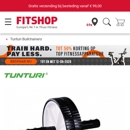
Gratis verzending bij besteding vanaf
€ 99,00
69x
Tunturi Buiktrainers