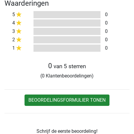
Waarderingen
5
0
4
0
3
0
2
0
1
0
0
van 5 sterren
(0 Klantenbeoordelingen)
BEOORDELINGSFORMULIER TONEN
Schrijf de eerste beoordeling!