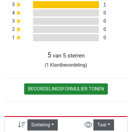
5
1
4
0
3
0
2
0
1
0
5
van 5 sterren
(1 Klantbeoordeling)
BEOORDELINGSFORMULIER TONEN
Sortering
Taal