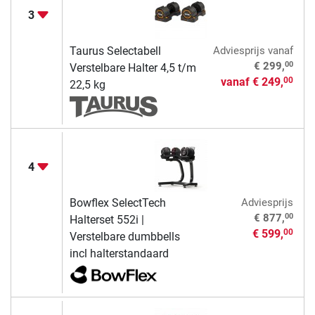
3
Taurus Selectabell
Adviesprijs
vanaf
00
€ 299,
Verstelbare Halter 4,5 t/m
vanaf
€ 249,
00
22,5 kg
4
Bowflex SelectTech
Adviesprijs
00
€ 877,
Halterset 552i |
€ 599,
00
Verstelbare dumbbells
incl halterstandaard