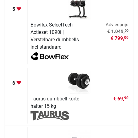
5
Bowflex SelectTech
Adviesprijs
00
€ 1.049,
Actieset 1090i |
€ 799,
00
Verstelbare dumbbells
incl standaard
6
Taurus dumbbell korte
€ 69,
90
halter 15 kg