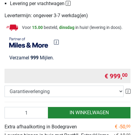
Levering per vrachtwagen
Levertermijn: ongeveer 3-7 werkdag(en)
Voor
15.00
besteld,
dinsdag
in huis! (levering in doos).
Verzamel
999
Mijlen.
€ 999,
00
Ga
Aantal
IN WINKELWAGEN
Extra afhaalkorting in Bodegraven
€ -50,
00
00