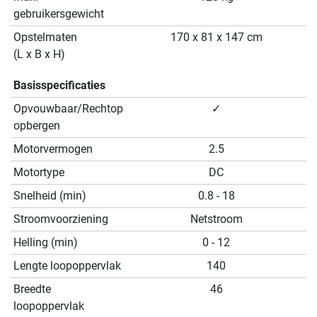
gebruikersgewicht
Opstelmaten
170 x 81 x 147 cm
(L x B x H)
Basisspecificaties
Opvouwbaar/Rechtop
✓
opbergen
Motorvermogen
2.5
Motortype
DC
Snelheid (min)
0.8 - 18
Stroomvoorziening
Netstroom
Helling (min)
0 - 12
Lengte loopoppervlak
140
Breedte
46
loopoppervlak