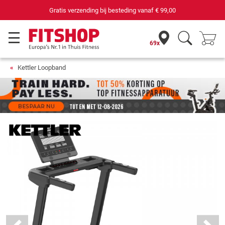
69 filialen met 75 eigen servicemonteurs
69x
Kettler Loopband