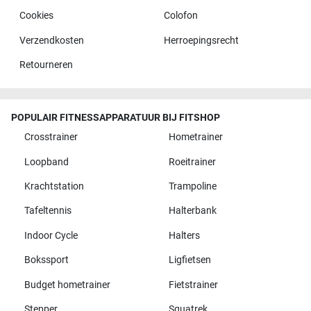
Cookies
Colofon
Verzendkosten
Herroepingsrecht
Retourneren
POPULAIR FITNESSAPPARATUUR BIJ FITSHOP
Crosstrainer
Hometrainer
Loopband
Roeitrainer
Krachtstation
Trampoline
Tafeltennis
Halterbank
Indoor Cycle
Halters
Bokssport
Ligfietsen
Budget hometrainer
Fietstrainer
Stepper
Squatrek