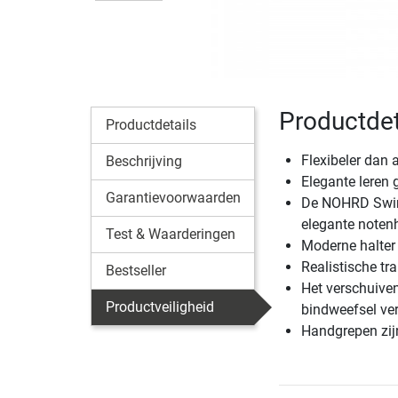
Productde
Productdetails
Flexibeler dan 
Beschrijving
Elegante leren
Garantievoorwaarden
De NOHRD Swing-
elegante noten
Test & Waarderingen
Moderne halter 
Realistische t
Bestseller
Het verschuive
Productveiligheid
bindweefsel ve
Handgrepen zi