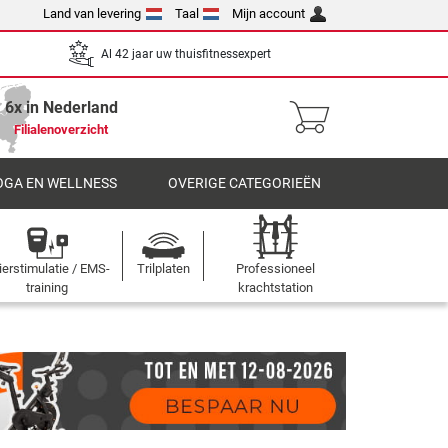
Land van levering
Taal
Mijn account
Al 42 jaar uw thuisfitnessexpert
6x in Nederland
Filialenoverzicht
OGA EN WELLNESS
OVERIGE CATEGORIEËN
ierstimulatie / EMS-
Trilplaten
Professioneel
training
krachtstation