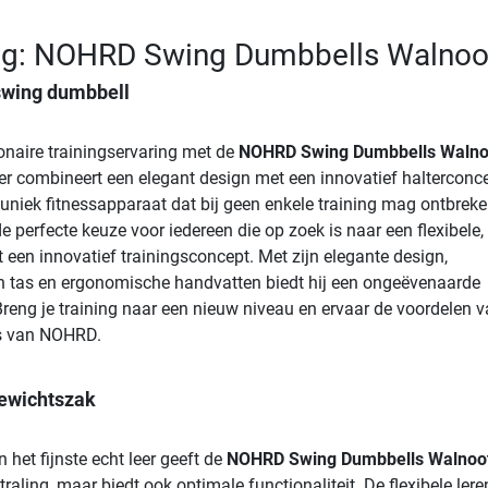
ing: NOHRD Swing Dumbbells Walnoo
swing dumbbell
ionaire trainingservaring met de
NOHRD Swing Dumbbells Walno
r combineert een elegant design met een innovatief halterconc
uniek fitnessapparaat dat bij geen enkele training mag ontbreke
de perfecte keuze voor iedereen die op zoek is naar een flexibele,
 een innovatief trainingsconcept. Met zijn elegante design,
n tas en ergonomische handvatten biedt hij een ongeëvenaarde
Breng je training naar een nieuw niveau en ervaar de voordelen 
ls van NOHRD.
gewichtszak
het fijnste echt leer geeft de
NOHRD Swing Dumbbells Walnoo
traling, maar biedt ook optimale functionaliteit. De flexibele lere