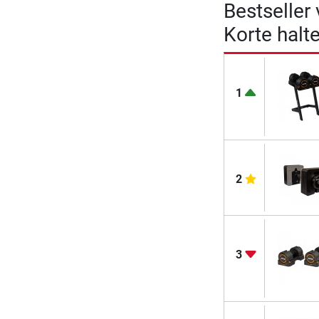
Bestseller
Korte halt
1
2
3