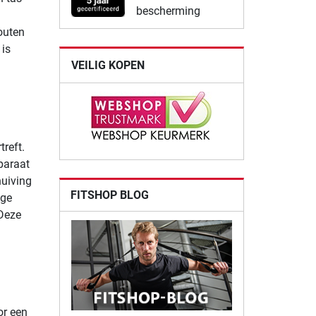
bescherming
outen
 is
VEILIG KOPEN
treft.
paraat
huiving
FITSHOP BLOG
ige
 Deze
r een