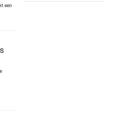
kt een
s
e