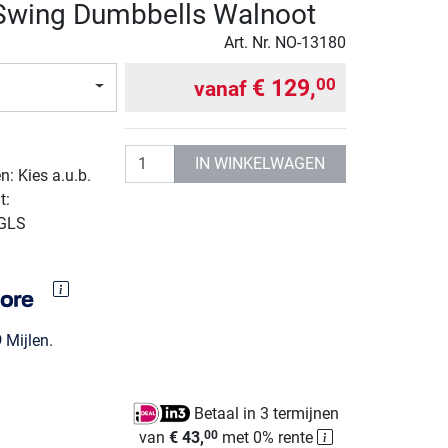
wing Dumbbells Walnoot
Art. Nr.
NO-13180
€ 129,
00
vanaf
Aantal
IN WINKELWAGEN
: Kies a.u.b.
t:
 GLS
9
Mijlen.
Betaal in 3 termijnen
van
€ 43,
met 0% rente
00