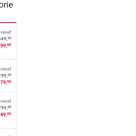
orie
vanaf
00
349,
299,
00
vanaf
00
299,
179,
00
vanaf
00
299,
249,
00