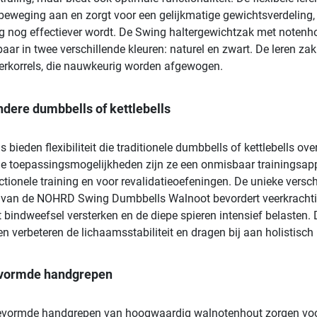
 beweging aan en zorgt voor een gelijkmatige gewichtsverdeling,
ng nog effectiever wordt. De Swing haltergewichtzak met notenh
baar in twee verschillende kleuren: naturel en zwart. De leren zak
jzerkorrels, die nauwkeurig worden afgewogen.
ndere dumbbells of kettlebells
bieden flexibiliteit die traditionele dumbbells of kettlebells over
ge toepassingsmogelijkheden zijn ze een onmisbaar trainingsap
ctionele training en voor revalidatieoefeningen. De unieke versc
t van de NOHRD Swing Dumbbells Walnoot bevordert veerkracht
 bindweefsel versterken en de diepe spieren intensief belasten.
 verbeteren de lichaamsstabiliteit en dragen bij aan holistisch
vormde handgrepen
vormde handgrepen van hoogwaardig walnotenhout zorgen voo