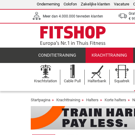
Onderneming
Colofon
Zakelijke klanten
Vacature
Gra
Meer dan 4.000.000 tevreden klanten
€ 9
CONDITIETRAINING
KRACHTTRAINING
Krachtstation
Cable Pull
Halterbank
Squatrek
Startpagina
Krachttraining
Halters
Korte halters
N