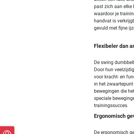
past zich aan elke
waardoor je traini
handvat is verkrijg
gevuld met fijne i
Flexibeler dan a
De swing dumbbells 
Door hun veelzijdi
voor kracht- en fun
in het zwaartepun
bewegingen die het
speciale bewegingen
trainingssucces.
Ergonomisch ge
De ergonomisch ge