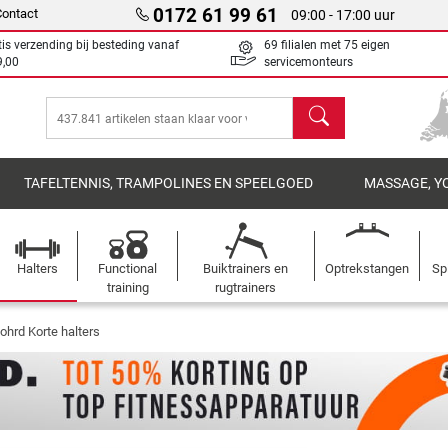
0172 61 99 61
Contact
09:00 - 17:00 uur
tis verzending bij besteding vanaf
69 filialen met 75 eigen
9,00
servicemonteurs
Zoeken
TAFELTENNIS, TRAMPOLINES EN SPEELGOED
MASSAGE, Y
Halters
Functional
Buiktrainers en
Optrekstangen
Sp
training
rugtrainers
ohrd Korte halters