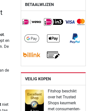
BETAALWIJZEN
t
ot
.
ept en
n. De
van de
VEILIG KOPEN
Fitshop beschikt
over het Trusted
Shops keurmerk
t
niet
met consumenten-
n tas