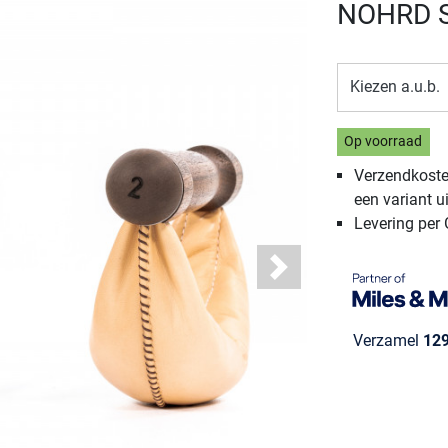
NOHRD S
Kiezen a.u.b.
Op voorraad
Verzendkosten
een variant ui
Levering per
Next
Verzamel
12