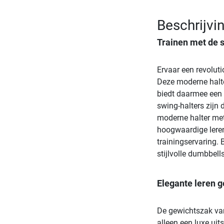
Beschrijv
Trainen met de 
Ervaar een revolut
Deze moderne halte
biedt daarmee een 
swing-halters zijn 
moderne halter met
hoogwaardige lere
trainingservaring. 
stijlvolle dumbbel
Elegante leren 
De gewichtszak van 
alleen een luxe uits