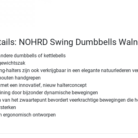
tails: NOHRD Swing Dumbbells Waln
andere dumbbells of kettlebells
 gewichtszak
halters zijn ook verkrijgbaar in een elegante natuurlederen ve
houten handgrepen
met een innovatief, nieuw halterconcept
raining door bijzonder dynamische bewegingen
n van het zwaartepunt bevordert veerkrachtige bewegingen die h
rsterken
jn ergonomisch ontworpen